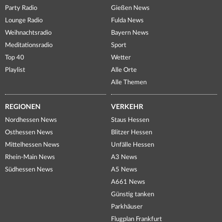
Party Radio
Gießen News
Lounge Radio
Fulda News
Weihnachtsradio
Bayern News
Meditationsradio
Sport
Top 40
Wetter
Playlist
Alle Orte
Alle Themen
REGIONEN
VERKEHR
Nordhessen News
Staus Hessen
Osthessen News
Blitzer Hessen
Mittelhessen News
Unfälle Hessen
Rhein-Main News
A3 News
Südhessen News
A5 News
A661 News
Günstig tanken
Parkhäuser
Flugplan Frankfurt