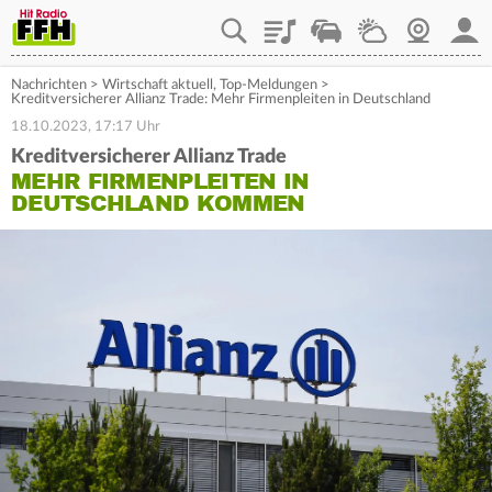
Playlist
Staupilot
Wetter
Webcam
Mein
Nachrichten
>
Wirtschaft aktuell
,
Top-Meldungen
>
Kreditversicherer Allianz Trade: Mehr Firmenpleiten in Deutschland
18.10.2023, 17:17 Uhr
Kreditversicherer Allianz Trade
MEHR FIRMENPLEITEN IN
DEUTSCHLAND KOMMEN