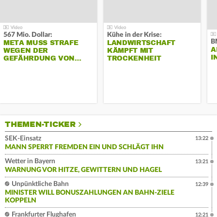
567 Mio. Dollar:
Kühe in der Krise:
B
META MUSS STRAFE
LANDWIRTSCHAFT
A
WEGEN DER
KÄMPFT MIT
I
GEFÄHRDUNG VON…
TROCKENHEIT
THEMEN-TICKER
SEK-Einsatz
13:22
MANN SPERRT FREMDEN EIN UND SCHLÄGT IHN
Wetter in Bayern
13:21
WARNUNG VOR HITZE, GEWITTERN UND HAGEL
Unpünktliche Bahn
12:39
MINISTER WILL BONUSZAHLUNGEN AN BAHN-ZIELE
KOPPELN
Frankfurter Flughafen
12:21