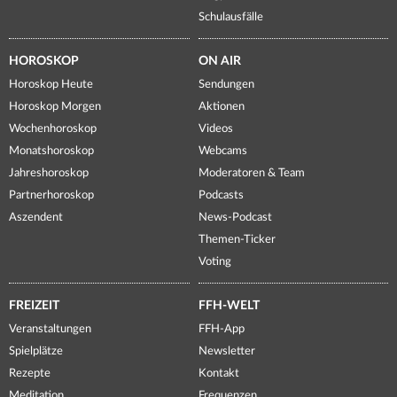
Schulausfälle
HOROSKOP
ON AIR
Horoskop Heute
Sendungen
Horoskop Morgen
Aktionen
Wochenhoroskop
Videos
Monatshoroskop
Webcams
Jahreshoroskop
Moderatoren & Team
Partnerhoroskop
Podcasts
Aszendent
News-Podcast
Themen-Ticker
Voting
FREIZEIT
FFH-WELT
Veranstaltungen
FFH-App
Spielplätze
Newsletter
Rezepte
Kontakt
Meditation
Frequenzen