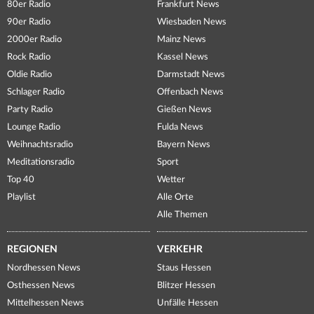
80er Radio
Frankfurt News
90er Radio
Wiesbaden News
2000er Radio
Mainz News
Rock Radio
Kassel News
Oldie Radio
Darmstadt News
Schlager Radio
Offenbach News
Party Radio
Gießen News
Lounge Radio
Fulda News
Weihnachtsradio
Bayern News
Meditationsradio
Sport
Top 40
Wetter
Playlist
Alle Orte
Alle Themen
REGIONEN
VERKEHR
Nordhessen News
Staus Hessen
Osthessen News
Blitzer Hessen
Mittelhessen News
Unfälle Hessen