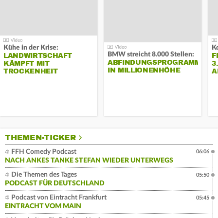
Kühe in der Krise:
BMW streicht 8.000 Stellen:
LANDWIRTSCHAFT
F
ABFINDUNGSPROGRAMM
KÄMPFT MIT
3
IN MILLIONENHÖHE
TROCKENHEIT
A
THEMEN-TICKER
FFH Comedy Podcast
06:06
NACH ANKES TANKE STEFAN WIEDER UNTERWEGS
Die Themen des Tages
05:50
PODCAST FÜR DEUTSCHLAND
Podcast von Eintracht Frankfurt
05:45
EINTRACHT VOM MAIN