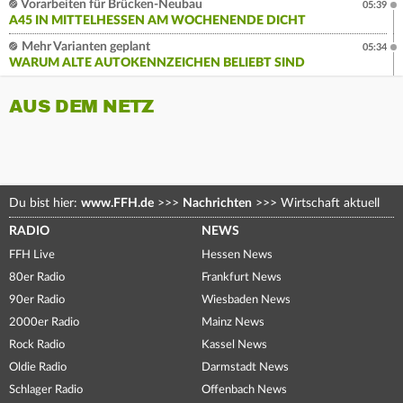
Vorarbeiten für Brücken-Neubau
05:39
A45 IN MITTELHESSEN AM WOCHENENDE DICHT
Mehr Varianten geplant
05:34
WARUM ALTE AUTOKENNZEICHEN BELIEBT SIND
AUS DEM NETZ
Du bist hier:
www.FFH.de
>>>
Nachrichten
>>>
Wirtschaft aktuell
RADIO
NEWS
FFH Live
Hessen News
80er Radio
Frankfurt News
90er Radio
Wiesbaden News
2000er Radio
Mainz News
Rock Radio
Kassel News
Oldie Radio
Darmstadt News
Schlager Radio
Offenbach News