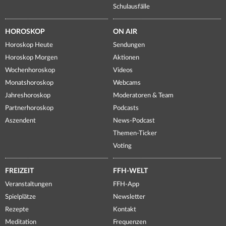
Schulausfälle
HOROSKOP
ON AIR
Horoskop Heute
Sendungen
Horoskop Morgen
Aktionen
Wochenhoroskop
Videos
Monatshoroskop
Webcams
Jahreshoroskop
Moderatoren & Team
Partnerhoroskop
Podcasts
Aszendent
News-Podcast
Themen-Ticker
Voting
FREIZEIT
FFH-WELT
Veranstaltungen
FFH-App
Spielplätze
Newsletter
Rezepte
Kontakt
Meditation
Frequenzen