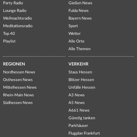
Party Radio
Gießen News
Lounge Radio
Fulda News
Weihnachtsradio
Bayern News
Meditationsradio
Sport
Top 40
Wetter
Playlist
Alle Orte
Alle Themen
REGIONEN
VERKEHR
Nordhessen News
Staus Hessen
Osthessen News
Blitzer Hessen
Mittelhessen News
Unfälle Hessen
Rhein-Main News
A3 News
Südhessen News
A5 News
A661 News
Günstig tanken
Parkhäuser
Flugplan Frankfurt