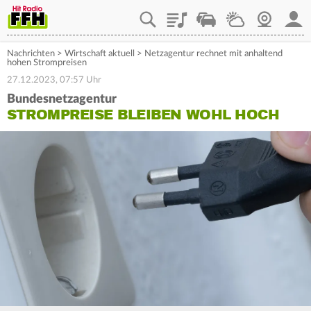
Playlist
Staupilot
Wetter
Webcam
Mein
Nachrichten
>
Wirtschaft aktuell
>
Netzagentur rechnet mit anhaltend
hohen Strompreisen
27.12.2023, 07:57 Uhr
Bundesnetzagentur
STROMPREISE BLEIBEN WOHL HOCH