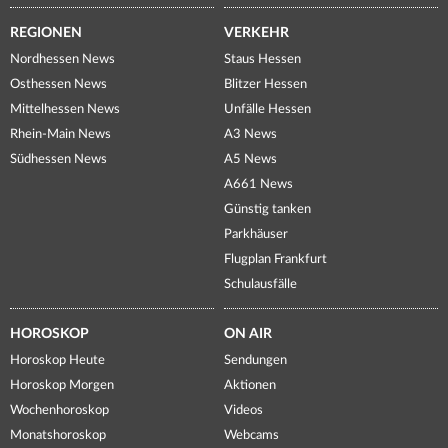
REGIONEN
VERKEHR
Nordhessen News
Staus Hessen
Osthessen News
Blitzer Hessen
Mittelhessen News
Unfälle Hessen
Rhein-Main News
A3 News
Südhessen News
A5 News
A661 News
Günstig tanken
Parkhäuser
Flugplan Frankfurt
Schulausfälle
HOROSKOP
ON AIR
Horoskop Heute
Sendungen
Horoskop Morgen
Aktionen
Wochenhoroskop
Videos
Monatshoroskop
Webcams