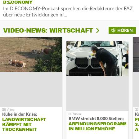
D:ECONOMY
Im D:ECONOMY-Podcast sprechen die Redakteure der FAZ
über neue Entwicklungen in…
VIDEO-NEWS: WIRTSCHAFT
HÖREN
Kühe in der Krise:
BMW streicht 8.000 Stellen:
LANDWIRTSCHAFT
F
ABFINDUNGSPROGRAMM
KÄMPFT MIT
3
IN MILLIONENHÖHE
TROCKENHEIT
A