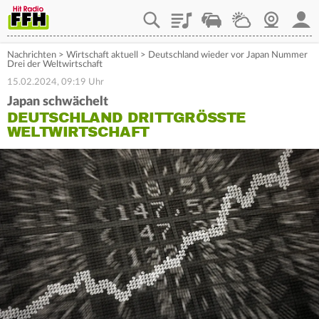
Playlist
Staupilot
Wetter
Webcam
Mein
Nachrichten
>
Wirtschaft aktuell
>
Deutschland wieder vor Japan Nummer
Drei der Weltwirtschaft
15.02.2024, 09:19 Uhr
Japan schwächelt
DEUTSCHLAND DRITTGRÖSSTE W
ELTWIRTSCHAFT