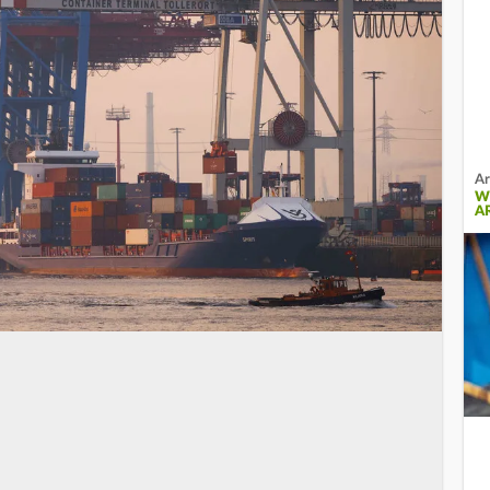
Ar
W
A