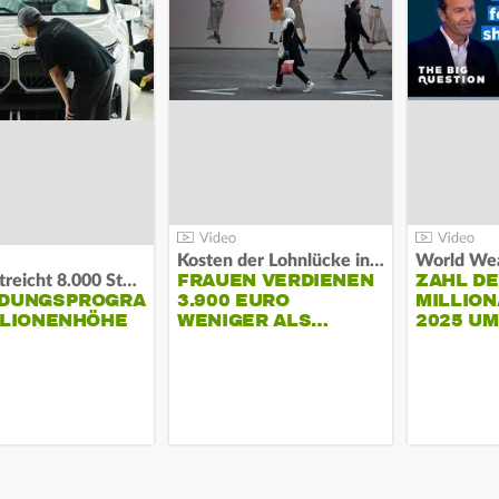
Kosten der Lohnlücke in der EU:
World Wea
FRAUEN VERDIENEN
ZAHL D
BMW streicht 8.000 Stellen:
NDUNGSPROGRAMM
3.900 EURO
MILLION
LLIONENHÖHE
WENIGER ALS…
2025 U