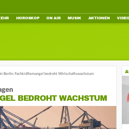
KEHR
HOROSKOP
ON AIR
MUSIK
AKTIONEN
VIDE
A
in Berlin: Fachkräftemangel bedroht Wirtschaftswachstum
agen
GEL BEDROHT WACHSTUM