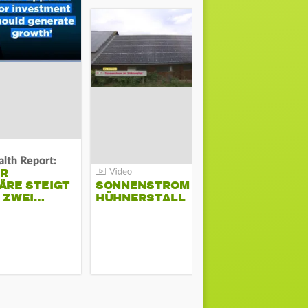
lth Report:
Unter Auflag
ER
EU ERLAU
ÄRE STEIGT
SONNENSTROM IM
PARAMOU
M ZWEI…
HÜHNERSTALL
GEPLANT