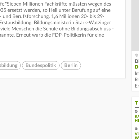
fe."Sieben Millionen Fachkräfte müssten wegen des
035 ersetzt werden, so Heil unter Berufung auf eine
t- und Berufsforschung. 1,6 Millionen 20- bis 29-
 Erstausbildung. Bildungsministerin Stark-Watzinger
u viele Menschen die Schule ohne Bildungsabschluss -
 nannte. Erneut warb die FDP-Politikerin für eine
D
sbildung
Bundespolitik
Berlin
D
I
R
E
T
K
H
V
W