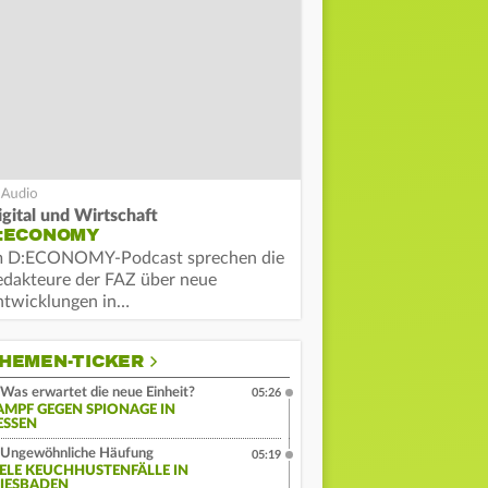
igital und Wirtschaft
:ECONOMY
m D:ECONOMY-Podcast sprechen die
edakteure der FAZ über neue
ntwicklungen in…
HEMEN-TICKER
Was erwartet die neue Einheit?
05:26
AMPF GEGEN SPIONAGE IN
ESSEN
Ungewöhnliche Häufung
05:19
IELE KEUCHHUSTENFÄLLE IN
IESBADEN