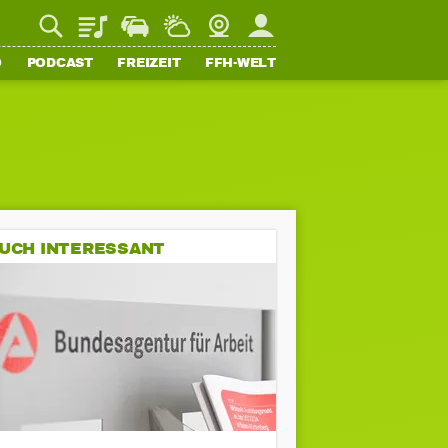
Playlist
Staupilot
Wetter
Webcam
Mein FFH
O
PODCAST
FREIZEIT
FFH-WELT
UCH INTERESSANT