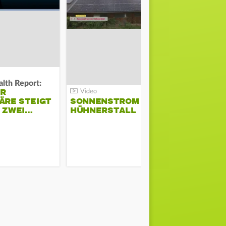
lth Report:
Unter Auflag
ER
EU ERLAU
ÄRE STEIGT
SONNENSTROM IM
PARAMOU
M ZWEI…
HÜHNERSTALL
GEPLANT