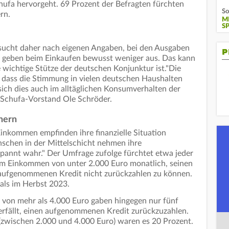
hufa hervorgeht. 69 Prozent der Befragten fürchten
So
rn.
M
S
rsucht daher nach eigenen Angaben, bei den Ausgaben
P
nt geben beim Einkaufen bewusst weniger aus. Das kann
wichtige Stütze der deutschen Konjunktur ist."Die
 dass die Stimmung in vielen deutschen Haushalten
sich dies auch im alltäglichen Konsumverhalten der
 Schufa-Vorstand Ole Schröder.
nern
inkommen empfinden ihre finanzielle Situation
schen in der Mittelschicht nehmen ihre
spannt wahr." Der Umfrage zufolge fürchtet etwa jeder
nem Einkommen von unter 2.000 Euro monatlich, seinen
aufgenommenen Kredit nicht zurückzahlen zu können.
als im Herbst 2023.
von mehr als 4.000 Euro gaben hingegen nur fünf
erfällt, einen aufgenommenen Kredit zurückzuzahlen.
(zwischen 2.000 und 4.000 Euro) waren es 20 Prozent.