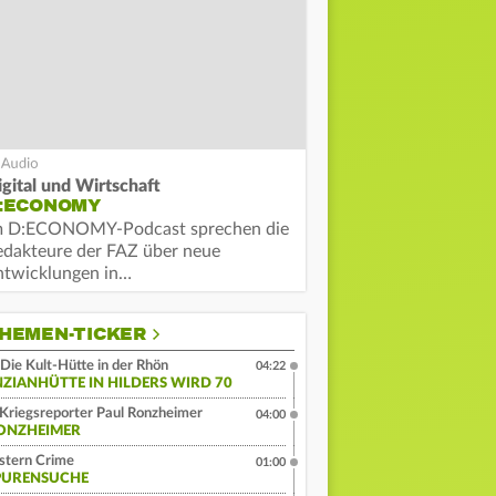
igital und Wirtschaft
:ECONOMY
m D:ECONOMY-Podcast sprechen die
edakteure der FAZ über neue
ntwicklungen in…
HEMEN-TICKER
Die Kult-Hütte in der Rhön
04:22
NZIANHÜTTE IN HILDERS WIRD 70
Kriegsreporter Paul Ronzheimer
04:00
ONZHEIMER
stern Crime
01:00
PURENSUCHE