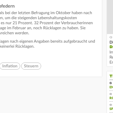
bfedern
ls bei der letzten Befragung im Oktober haben nach
n, um die steigenden Lebenshaltungskosten
es nur 21 Prozent. 32 Prozent der Verbraucherinnen
age im Februar an, noch Rücklagen zu haben. Sie
usreichen werden.
lagen nach eigenen Angaben bereits aufgebraucht und
D
D
keinerlei Rücklagen.
I
R
E
Inflation
Steuern
T
E
R
S