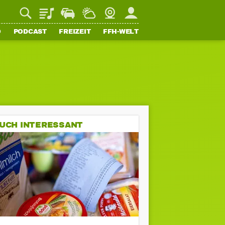
Playlist
Staupilot
Wetter
Webcam
Mein FFH
O
PODCAST
FREIZEIT
FFH-WELT
UCH INTERESSANT