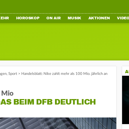
KEHR
HOROSKOP
ON AIR
MUSIK
AKTIONEN
VIDE
A
ngen
,
Sport
>
Handelsblatt: Nike zahlt mehr als 100 Mio. jährlich an
0 Mio
DAS BEIM DFB DEUTLICH