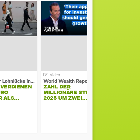
Kosten der Lohnlücke in der EU:
World Wealth Report:
 VERDIENEN
ZAHL DER
URO
MILLIONÄRE STEIGT
SONNENST
R ALS…
2025 UM ZWEI…
HÜHNERST