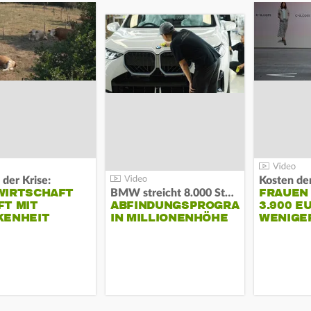
 der Krise:
WIRTSCHAFT
FRAUEN
BMW streicht 8.000 Stellen:
T MIT
ABFINDUNGSPROGRAMM
3.900 E
KENHEIT
IN MILLIONENHÖHE
WENIGE