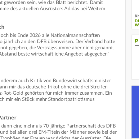
t geworden sein, wie das Blatt berichtet. Damit
umme des aktuellen Ausrüsters Adidas bei Weitem
Kr
D
W
ch
 noch bis Ende 2026 alle Nationalmannschaften
P
uro jährlich an den DFB überweisen. Der Verband hatte
nt gegeben, die Vertragssumme aber nicht genannt.
t Abstand beste wirtschaftliche Angebot abgegeben"
anderem auch Kritik von Bundeswirtschaftsminister
nn mir das deutsche Trikot ohne die drei Streifen
z-Rot-Gold gehörten für mich immer zusammen. Ein
ich mir ein Stück mehr Standortpatriotismus
Partner
dann eine mehr als 70-jährige Partnerschaft des DFB
 und bei allen drei EM-Titeln der Männer sowie bei den
rophäen der Frauen war Adidas der Ausrüster. Die