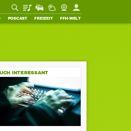
Playlist
Staupilot
Wetter
Webcam
Mein FFH
O
PODCAST
FREIZEIT
FFH-WELT
UCH INTERESSANT