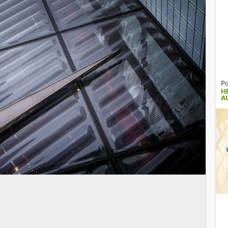
Po
H
A