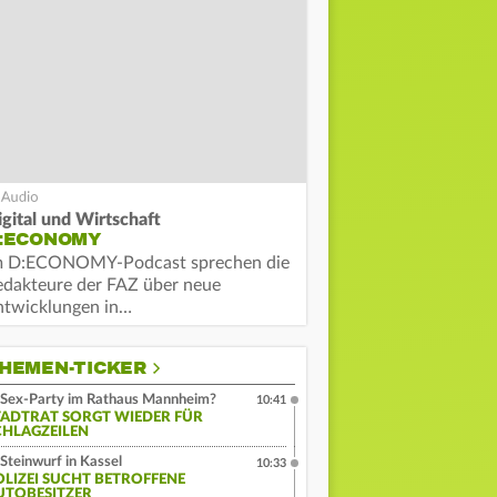
igital und Wirtschaft
:ECONOMY
m D:ECONOMY-Podcast sprechen die
edakteure der FAZ über neue
ntwicklungen in…
HEMEN-TICKER
Sex-Party im Rathaus Mannheim?
10:41
TADTRAT SORGT WIEDER FÜR
CHLAGZEILEN
Steinwurf in Kassel
10:33
OLIZEI SUCHT BETROFFENE
UTOBESITZER