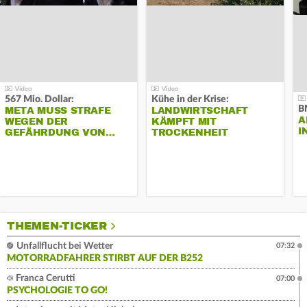
567 Mio. Dollar:
Kühe in der Krise:
B
META MUSS STRAFE
LANDWIRTSCHAFT
A
WEGEN DER
KÄMPFT MIT
I
GEFÄHRDUNG VON…
TROCKENHEIT
THEMEN-TICKER
Unfallflucht bei Wetter
07:32
MOTORRADFAHRER STIRBT AUF DER B252
Franca Cerutti
07:00
PSYCHOLOGIE TO GO!