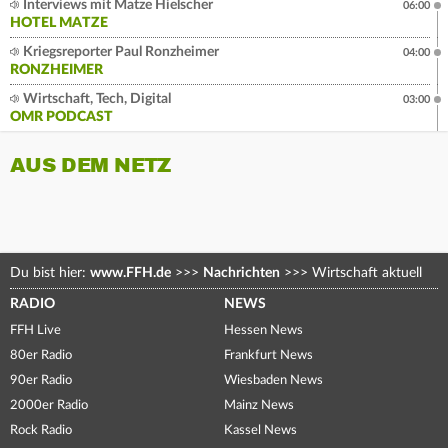
Interviews mit Matze Hielscher
06:00
HOTEL MATZE
Kriegsreporter Paul Ronzheimer
04:00
RONZHEIMER
Wirtschaft, Tech, Digital
03:00
OMR PODCAST
AUS DEM NETZ
Du bist hier:
www.FFH.de
>>>
Nachrichten
>>>
Wirtschaft aktuell
RADIO
NEWS
FFH Live
Hessen News
80er Radio
Frankfurt News
90er Radio
Wiesbaden News
2000er Radio
Mainz News
Rock Radio
Kassel News