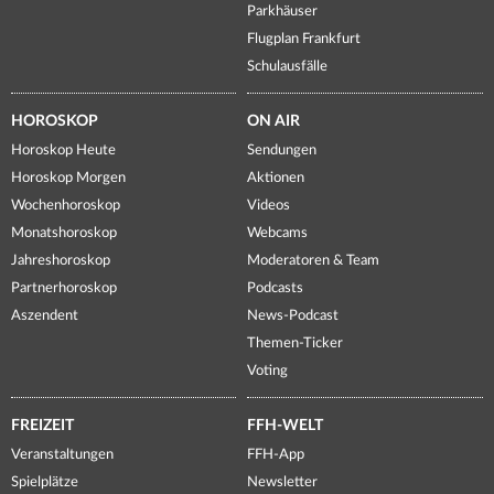
Parkhäuser
Flugplan Frankfurt
Schulausfälle
HOROSKOP
ON AIR
Horoskop Heute
Sendungen
Horoskop Morgen
Aktionen
Wochenhoroskop
Videos
Monatshoroskop
Webcams
Jahreshoroskop
Moderatoren & Team
Partnerhoroskop
Podcasts
Aszendent
News-Podcast
Themen-Ticker
Voting
FREIZEIT
FFH-WELT
Veranstaltungen
FFH-App
Spielplätze
Newsletter