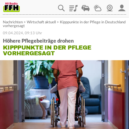
Playlist
Staupilot
Wetter
Webcam
Mein
Nachrichten
>
Wirtschaft aktuell
>
Kipppunkte in der Pflege in Deutschland
vorhergesagt
09.04.2024, 09:13 Uhr
Höhere Pflegebeiträge drohen
KIPPPUNKTE IN DER PFLEGE
VORHERGESAGT