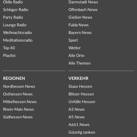
Oldie Radio
Darmstadt News
Schlager Radio
Offenbach News
Party Radio
Gießen News
Lounge Radio
Fulda News
Weihnachtsradio
Bayern News
Meditationsradio
Sport
Top 40
Wetter
Playlist
Alle Orte
Alle Themen
REGIONEN
VERKEHR
Nordhessen News
Staus Hessen
Osthessen News
Blitzer Hessen
Mittelhessen News
Unfälle Hessen
Rhein-Main News
A3 News
Südhessen News
A5 News
A661 News
Günstig tanken