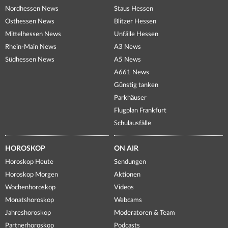
Nordhessen News
Staus Hessen
Osthessen News
Blitzer Hessen
Mittelhessen News
Unfälle Hessen
Rhein-Main News
A3 News
Südhessen News
A5 News
A661 News
Günstig tanken
Parkhäuser
Flugplan Frankfurt
Schulausfälle
HOROSKOP
ON AIR
Horoskop Heute
Sendungen
Horoskop Morgen
Aktionen
Wochenhoroskop
Videos
Monatshoroskop
Webcams
Jahreshoroskop
Moderatoren & Team
Partnerhoroskop
Podcasts