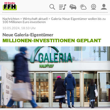
Playlist
Staupilot
Wetter
Webcam
Mein
Nachrichten
>
Wirtschaft aktuell
>
Galeria: Neue Eigentümer wollen bis zu
100 Millionen Euro investieren
10.05.2024, 18:10 Uhr
Neue Galeria-Eigentümer
MILLIONEN-INVESTITIONEN GEPLANT