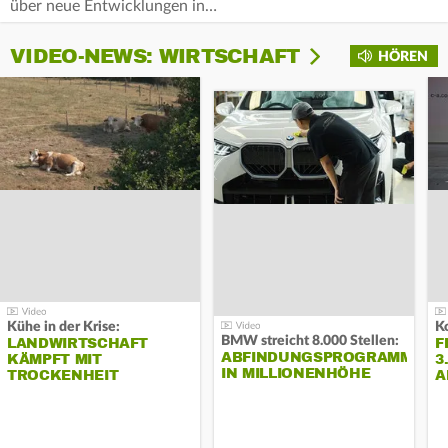
über neue Entwicklungen in…
VIDEO-NEWS: WIRTSCHAFT
HÖREN
Kühe in der Krise:
BMW streicht 8.000 Stellen:
LANDWIRTSCHAFT
F
ABFINDUNGSPROGRAMM
KÄMPFT MIT
3
IN MILLIONENHÖHE
TROCKENHEIT
A