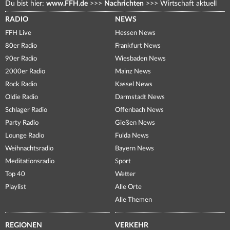
Du bist hier:
www.FFH.de
>>>
Nachrichten
>>>
Wirtschaft aktuell
RADIO
NEWS
FFH Live
Hessen News
80er Radio
Frankfurt News
90er Radio
Wiesbaden News
2000er Radio
Mainz News
Rock Radio
Kassel News
Oldie Radio
Darmstadt News
Schlager Radio
Offenbach News
Party Radio
Gießen News
Lounge Radio
Fulda News
Weihnachtsradio
Bayern News
Meditationsradio
Sport
Top 40
Wetter
Playlist
Alle Orte
Alle Themen
REGIONEN
VERKEHR