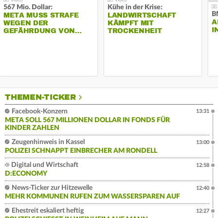
567 Mio. Dollar:
Kühe in der Krise:
B
META MUSS STRAFE
LANDWIRTSCHAFT
A
WEGEN DER
KÄMPFT MIT
I
GEFÄHRDUNG VON…
TROCKENHEIT
THEMEN-TICKER
Facebook-Konzern
13:31
META SOLL 567 MILLIONEN DOLLAR IN FONDS FÜR
KINDER ZAHLEN
Zeugenhinweis in Kassel
13:00
POLIZEI SCHNAPPT EINBRECHER AM RONDELL
Digital und Wirtschaft
12:58
D:ECONOMY
News-Ticker zur Hitzewelle
12:40
MEHR KOMMUNEN RUFEN ZUM WASSERSPAREN AUF
Ehestreit eskaliert heftig
12:27