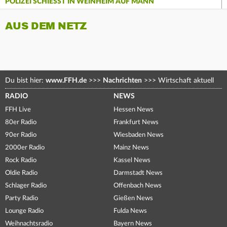
POLIZEI SCHIESST IN WEINHEIM AUF MANN
AUS DEM NETZ
Du bist hier:
www.FFH.de
>>>
Nachrichten
>>>
Wirtschaft aktuell
RADIO
NEWS
FFH Live
Hessen News
80er Radio
Frankfurt News
90er Radio
Wiesbaden News
2000er Radio
Mainz News
Rock Radio
Kassel News
Oldie Radio
Darmstadt News
Schlager Radio
Offenbach News
Party Radio
Gießen News
Lounge Radio
Fulda News
Weihnachtsradio
Bayern News