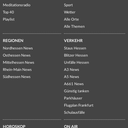
Meditationsradio
Sport
Top 40
Wetter
Playlist
Alle Orte
Alle Themen
REGIONEN
VERKEHR
Nordhessen News
Staus Hessen
Osthessen News
Blitzer Hessen
Mittelhessen News
Unfälle Hessen
Rhein-Main News
A3 News
Südhessen News
A5 News
A661 News
Günstig tanken
Parkhäuser
Flugplan Frankfurt
Schulausfälle
HOROSKOP
ON AIR