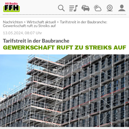
Playlist
Staupilot
Wetter
Webcam
Mein
Nachrichten
>
Wirtschaft aktuell
>
Tarifstreit in der Baubranche:
Gewerkschaft ruft zu Streiks auf
13.05.2024, 08:07 Uhr
Tarifstreit in der Baubranche
GEWERKSCHAFT RUFT ZU STREIKS AUF