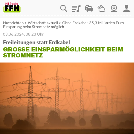
Playlist
Staupilot
Wetter
Webcam
Mein
Nachrichten
>
Wirtschaft aktuell
>
Ohne Erdkabel: 35,3 Milliarden Euro
Einsparung beim Stromnetz möglich
03.06.2024, 08:23 Uhr
Freileitungen statt Erdkabel
GROSSE EINSPARMÖGLICHKEIT BEIM S
TROMNETZ