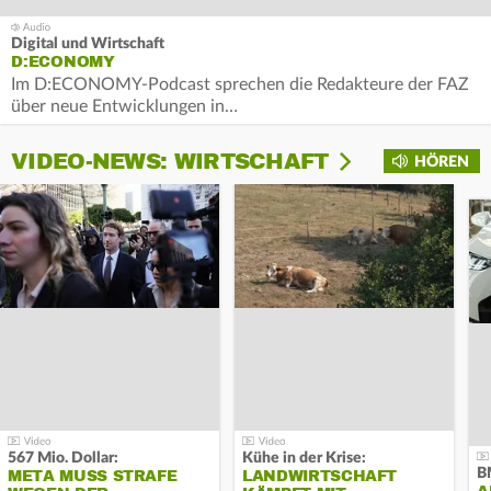
Digital und Wirtschaft
D:ECONOMY
Im D:ECONOMY-Podcast sprechen die Redakteure der FAZ
über neue Entwicklungen in…
VIDEO-NEWS: WIRTSCHAFT
HÖREN
567 Mio. Dollar:
Kühe in der Krise:
B
META MUSS STRAFE
LANDWIRTSCHAFT