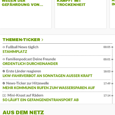
A
WEGEN DER
KÄMPFT MIT
I
GEFÄHRDUNG VON…
TROCKENHEIT
THEMEN-TICKER
Fußball News täglich
00:05
STAMMPLATZ
Familienpodcast Deine Freunde
00:01
ORDENTLICH DURCHEINANDER
Erste Länder reagieren
18:03
LKW-FAHRVERBOT AN SONNTAGEN AUSSER KRAFT
News-Ticker zur Hitzewelle
17:49
MEHR KOMMUNEN RUFEN ZUM WASSERSPAREN AUF
Mini-Knast auf Rädern
17:14
SO LÄUFT EIN GEFANGENENTRANSPORT AB
AUS DEM NETZ