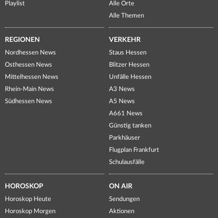
Playlist
Alle Orte
Alle Themen
REGIONEN
VERKEHR
Nordhessen News
Staus Hessen
Osthessen News
Blitzer Hessen
Mittelhessen News
Unfälle Hessen
Rhein-Main News
A3 News
Südhessen News
A5 News
A661 News
Günstig tanken
Parkhäuser
Flugplan Frankfurt
Schulausfälle
HOROSKOP
ON AIR
Horoskop Heute
Sendungen
Horoskop Morgen
Aktionen