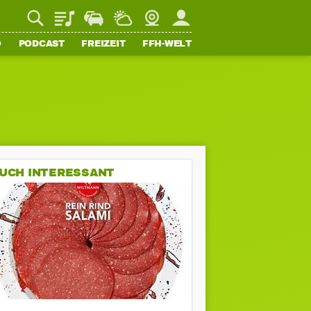
Playlist
Staupilot
Wetter
Webcam
Mein FFH
O
PODCAST
FREIZEIT
FFH-WELT
UCH INTERESSANT