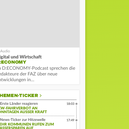
igital und Wirtschaft
:ECONOMY
m D:ECONOMY-Podcast sprechen die
edakteure der FAZ über neue
ntwicklungen in…
HEMEN-TICKER
Erste Länder reagieren
18:03
KW-FAHRVERBOT AN
ONNTAGEN AUSSER KRAFT
News-Ticker zur Hitzewelle
17:49
EHR KOMMUNEN RUFEN ZUM
ASSERSPAREN AUF