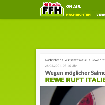
ON AIR:
NACHRICHTEN
VER
Nachrichten
>
Wirtschaft aktuell
>
Rewe ruft
28.06.2024, 08:15 Uhr
Wegen möglicher Salmo
REWE RUFT ITALI