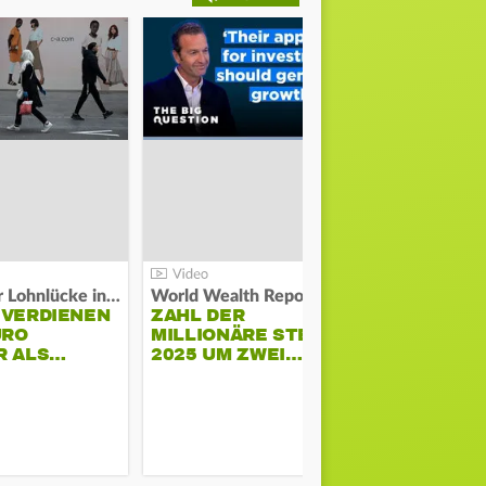
Kosten der Lohnlücke in der EU:
World Wealth Report:
 VERDIENEN
ZAHL DER
URO
MILLIONÄRE STEIGT
SONNENST
R ALS…
2025 UM ZWEI…
HÜHNERST