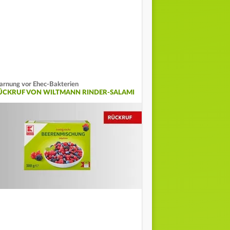
rnung vor Ehec-Bakterien
ÜCKRUF VON WILTMANN RINDER-SALAMI