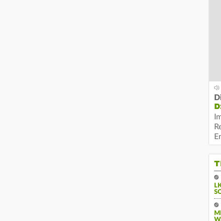
D
D
I
R
E
T
L
S
M
W