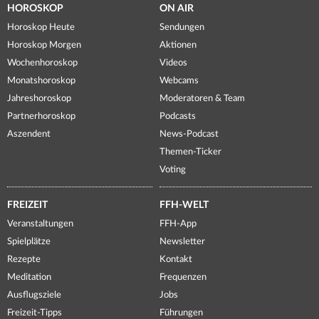
HOROSKOP
ON AIR
Horoskop Heute
Sendungen
Horoskop Morgen
Aktionen
Wochenhoroskop
Videos
Monatshoroskop
Webcams
Jahreshoroskop
Moderatoren & Team
Partnerhoroskop
Podcasts
Aszendent
News-Podcast
Themen-Ticker
Voting
FREIZEIT
FFH-WELT
Veranstaltungen
FFH-App
Spielplätze
Newsletter
Rezepte
Kontakt
Meditation
Frequenzen
Ausflugsziele
Jobs
Freizeit-Tipps
Führungen