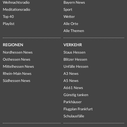
Weihnachtsradio
Bayern News
Meditationsradio
Sport
Top 40
Wetter
Playlist
Alle Orte
Alle Themen
REGIONEN
VERKEHR
Nordhessen News
Staus Hessen
Osthessen News
Blitzer Hessen
Mittelhessen News
Unfälle Hessen
Rhein-Main News
A3 News
Südhessen News
A5 News
A661 News
Günstig tanken
Parkhäuser
Flugplan Frankfurt
Schulausfälle