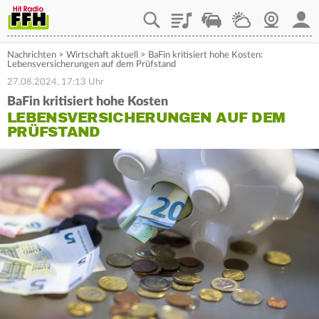
Playlist
Staupilot
Wetter
Webcam
Mein
Nachrichten
>
Wirtschaft aktuell
>
BaFin kritisiert hohe Kosten:
Lebensversicherungen auf dem Prüfstand
27.08.2024, 17:13 Uhr
BaFin kritisiert hohe Kosten
LEBENSVERSICHERUNGEN AUF DEM
PRÜFSTAND