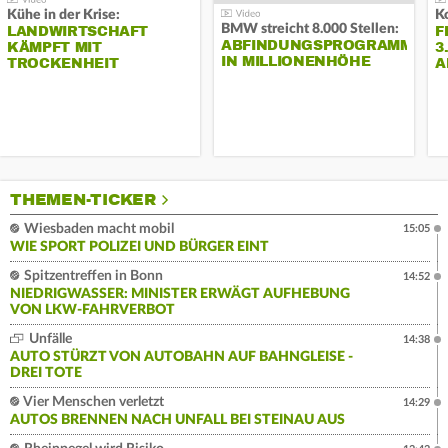
Kühe in der Krise:
BMW streicht 8.000 Stellen:
LANDWIRTSCHAFT
F
ABFINDUNGSPROGRAMM
KÄMPFT MIT
3
IN MILLIONENHÖHE
TROCKENHEIT
A
THEMEN-TICKER
Wiesbaden macht mobil
15:05
WIE SPORT POLIZEI UND BÜRGER EINT
Spitzentreffen in Bonn
14:52
NIEDRIGWASSER: MINISTER ERWÄGT AUFHEBUNG
VON LKW-FAHRVERBOT
Unfälle
14:38
AUTO STÜRZT VON AUTOBAHN AUF BAHNGLEISE -
DREI TOTE
Vier Menschen verletzt
14:29
AUTOS BRENNEN NACH UNFALL BEI STEINAU AUS