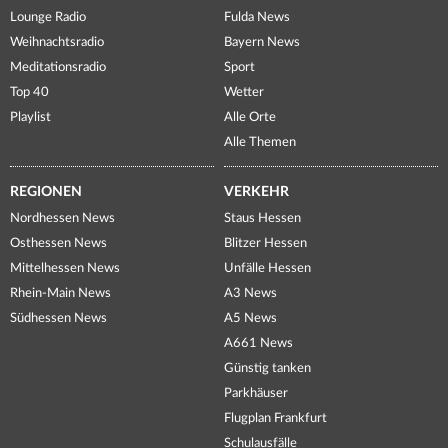
Lounge Radio
Fulda News
Weihnachtsradio
Bayern News
Meditationsradio
Sport
Top 40
Wetter
Playlist
Alle Orte
Alle Themen
REGIONEN
VERKEHR
Nordhessen News
Staus Hessen
Osthessen News
Blitzer Hessen
Mittelhessen News
Unfälle Hessen
Rhein-Main News
A3 News
Südhessen News
A5 News
A661 News
Günstig tanken
Parkhäuser
Flugplan Frankfurt
Schulausfälle