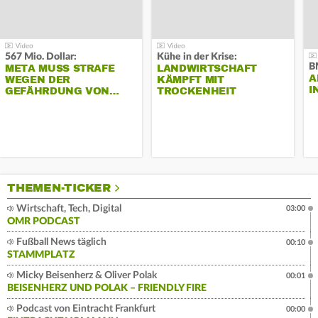
567 Mio. Dollar:
Kühe in der Krise:
B
META MUSS STRAFE
LANDWIRTSCHAFT
A
WEGEN DER
KÄMPFT MIT
I
GEFÄHRDUNG VON…
TROCKENHEIT
THEMEN-TICKER
Wirtschaft, Tech, Digital
03:00
OMR PODCAST
Fußball News täglich
00:10
STAMMPLATZ
Micky Beisenherz & Oliver Polak
00:01
BEISENHERZ UND POLAK – FRIENDLY FIRE
Podcast von Eintracht Frankfurt
00:00