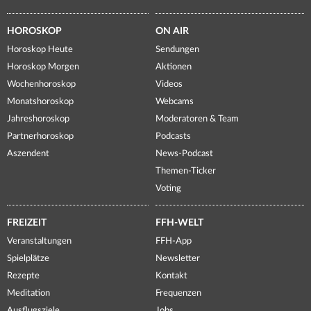
HOROSKOP
ON AIR
Horoskop Heute
Sendungen
Horoskop Morgen
Aktionen
Wochenhoroskop
Videos
Monatshoroskop
Webcams
Jahreshoroskop
Moderatoren & Team
Partnerhoroskop
Podcasts
Aszendent
News-Podcast
Themen-Ticker
Voting
FREIZEIT
FFH-WELT
Veranstaltungen
FFH-App
Spielplätze
Newsletter
Rezepte
Kontakt
Meditation
Frequenzen
Ausflugsziele
Jobs