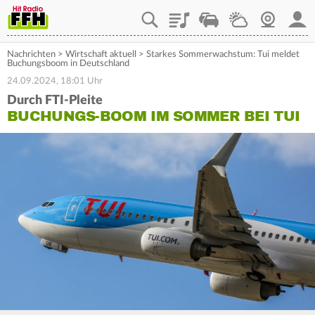
Playlist
Staupilot
Wetter
Webcam
Mein
Nachrichten
>
Wirtschaft aktuell
>
Starkes Sommerwachstum: Tui meldet
Buchungsboom in Deutschland
24.09.2024, 18:01 Uhr
Durch FTI-Pleite
BUCHUNGS-BOOM IM SOMMER BEI TUI