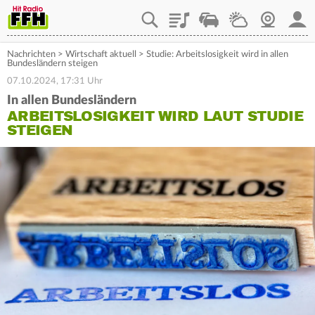
Playlist
Staupilot
Wetter
Webcam
Mein
Nachrichten
>
Wirtschaft aktuell
>
Studie: Arbeitslosigkeit wird in allen
Bundesländern steigen
07.10.2024, 17:31 Uhr
In allen Bundesländern
ARBEITSLOSIGKEIT WIRD LAUT STUDIE
STEIGEN