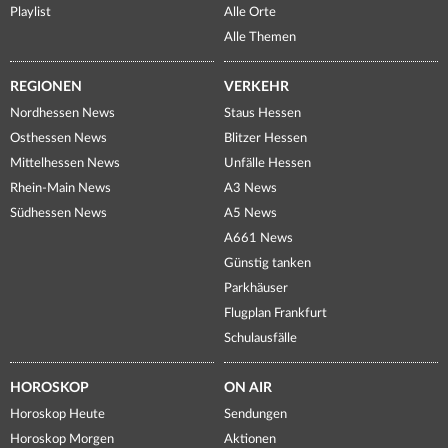
Playlist
Alle Orte
Alle Themen
REGIONEN
VERKEHR
Nordhessen News
Staus Hessen
Osthessen News
Blitzer Hessen
Mittelhessen News
Unfälle Hessen
Rhein-Main News
A3 News
Südhessen News
A5 News
A661 News
Günstig tanken
Parkhäuser
Flugplan Frankfurt
Schulausfälle
HOROSKOP
ON AIR
Horoskop Heute
Sendungen
Horoskop Morgen
Aktionen