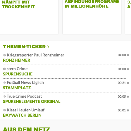
ABFINDUNGSPROGRAMM
KÄMPFT MIT
3
IN MILLIONENHÖHE
TROCKENHEIT
A
THEMEN-TICKER
Kriegsreporter Paul Ronzheimer
04:00
RONZHEIMER
stern Crime
01:00
SPURENSUCHE
Fußball News täglich
00:21
STAMMPLATZ
True Crime Podcast
00:05
SPURENELEMENTE ORIGINAL
Klaas Heufer-Umlauf
00:01
BAYWATCH BERLIN
AUS DEM NETZ