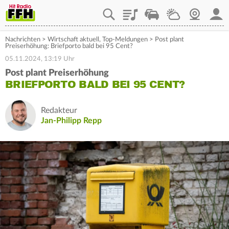
Playlist
Staupilot
Wetter
Webcam
Mein
Nachrichten
>
Wirtschaft aktuell
,
Top-Meldungen
>
Post plant
Preiserhöhung: Briefporto bald bei 95 Cent?
05.11.2024, 13:19 Uhr
Post plant Preiserhöhung
BRIEFPORTO BALD BEI 95 CENT?
Redakteur
Jan-Philipp Repp