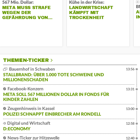
567 Mio. Dollar:
Kühe in der Krise:
B
META MUSS STRAFE
LANDWIRTSCHAFT
A
WEGEN DER
KÄMPFT MIT
I
GEFÄHRDUNG VON…
TROCKENHEIT
THEMEN-TICKER
Bauernhof in Schwaben
13:56
STALLBRAND: ÜBER 1.000 TOTE SCHWEINE UND
MILLIONENSCHADEN
Facebook-Konzern
13:31
META SOLL 567 MILLIONEN DOLLAR IN FONDS FÜR
KINDER ZAHLEN
Zeugenhinweis in Kassel
13:00
POLIZEI SCHNAPPT EINBRECHER AM RONDELL
Digital und Wirtschaft
12:58
D:ECONOMY
News-Ticker zur Hitzewelle
12:40