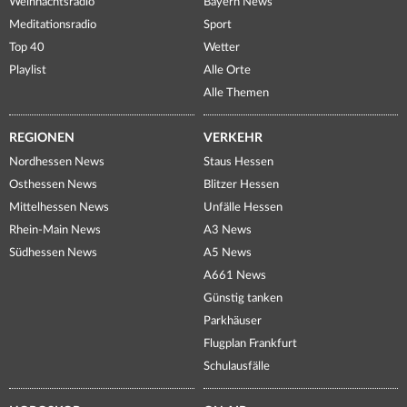
Weihnachtsradio
Bayern News
Meditationsradio
Sport
Top 40
Wetter
Playlist
Alle Orte
Alle Themen
REGIONEN
VERKEHR
Nordhessen News
Staus Hessen
Osthessen News
Blitzer Hessen
Mittelhessen News
Unfälle Hessen
Rhein-Main News
A3 News
Südhessen News
A5 News
A661 News
Günstig tanken
Parkhäuser
Flugplan Frankfurt
Schulausfälle