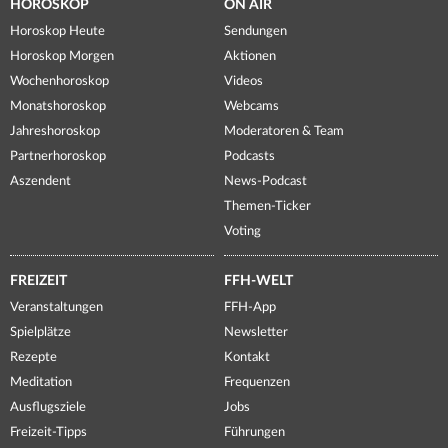
HOROSKOP
ON AIR
Horoskop Heute
Sendungen
Horoskop Morgen
Aktionen
Wochenhoroskop
Videos
Monatshoroskop
Webcams
Jahreshoroskop
Moderatoren & Team
Partnerhoroskop
Podcasts
Aszendent
News-Podcast
Themen-Ticker
Voting
FREIZEIT
FFH-WELT
Veranstaltungen
FFH-App
Spielplätze
Newsletter
Rezepte
Kontakt
Meditation
Frequenzen
Ausflugsziele
Jobs
Freizeit-Tipps
Führungen