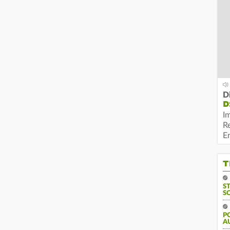
D
D
I
R
E
T
S
S
P
A