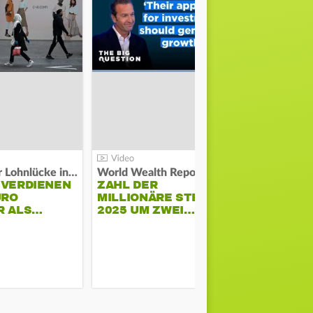
Kosten der Lohnlücke in der EU:
World Wealth Report:
 VERDIENEN
ZAHL DER
URO
MILLIONÄRE STEIGT
SONNENST
R ALS…
2025 UM ZWEI…
HÜHNERST