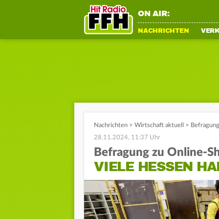
ON AIR:
NACHRICHTEN
VER
Nachrichten
>
Wirtschaft aktuell
>
Befragung 
28.11.2024, 11:37 Uhr
Befragung zu Online-S
VIELE HESSEN H