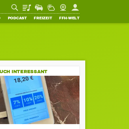
Playlist
Staupilot
Wetter
Webcam
Mein FFH
O
PODCAST
FREIZEIT
FFH-WELT
UCH INTERESSANT