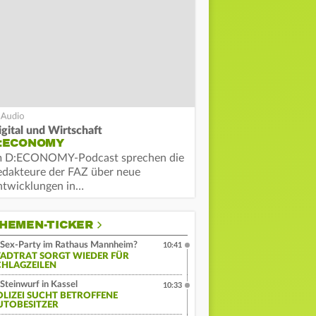
igital und Wirtschaft
:ECONOMY
m D:ECONOMY-Podcast sprechen die
edakteure der FAZ über neue
ntwicklungen in…
HEMEN-TICKER
Sex-Party im Rathaus Mannheim?
10:41
TADTRAT SORGT WIEDER FÜR
CHLAGZEILEN
Steinwurf in Kassel
10:33
OLIZEI SUCHT BETROFFENE
UTOBESITZER