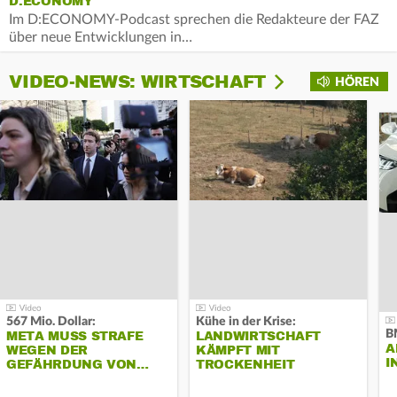
D:ECONOMY
Im D:ECONOMY-Podcast sprechen die Redakteure der FAZ
über neue Entwicklungen in…
VIDEO-NEWS: WIRTSCHAFT
HÖREN
567 Mio. Dollar:
Kühe in der Krise:
B
META MUSS STRAFE
LANDWIRTSCHAFT
A
WEGEN DER
KÄMPFT MIT
I
GEFÄHRDUNG VON…
TROCKENHEIT