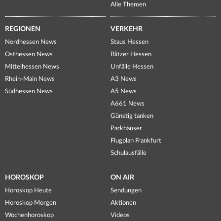
Alle Themen
REGIONEN
VERKEHR
Nordhessen News
Staus Hessen
Osthessen News
Blitzer Hessen
Mittelhessen News
Unfälle Hessen
Rhein-Main News
A3 News
Südhessen News
A5 News
A661 News
Günstig tanken
Parkhäuser
Flugplan Frankfurt
Schulausfälle
HOROSKOP
ON AIR
Horoskop Heute
Sendungen
Horoskop Morgen
Aktionen
Wochenhoroskop
Videos