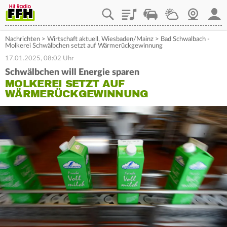
Playlist
Staupilot
Wetter
Webcam
Mein
Nachrichten
>
Wirtschaft aktuell
,
Wiesbaden/Mainz
>
Bad Schwalbach -
Molkerei Schwälbchen setzt auf Wärmerückgewinnung
17.01.2025, 08:02 Uhr
Schwälbchen will Energie sparen
MOLKEREI SETZT AUF
WÄRMERÜCKGEWINNUNG