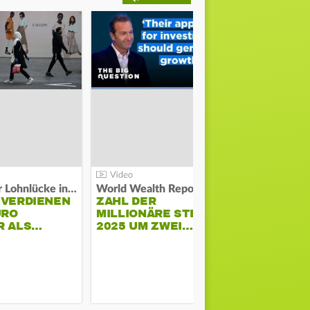
Kosten der Lohnlücke in der EU:
World Wealth Report:
 VERDIENEN
ZAHL DER
URO
MILLIONÄRE STEIGT
SONNENST
R ALS…
2025 UM ZWEI…
HÜHNERST