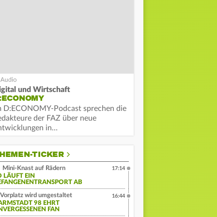
igital und Wirtschaft
:ECONOMY
m D:ECONOMY-Podcast sprechen die
edakteure der FAZ über neue
ntwicklungen in…
HEMEN-TICKER
Mini-Knast auf Rädern
17:14
O LÄUFT EIN
EFANGENENTRANSPORT AB
Vorplatz wird umgestaltet
16:44
ARMSTADT 98 EHRT
NVERGESSENEN FAN