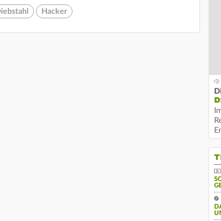
iebstahl
Hacker
D
D
I
R
E
T
S
G
D
U