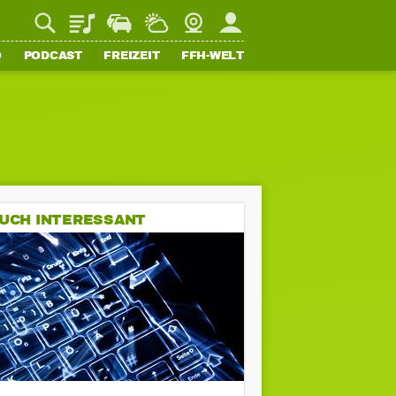
Playlist
Staupilot
Wetter
Webcam
Mein FFH
O
PODCAST
FREIZEIT
FFH-WELT
UCH INTERESSANT