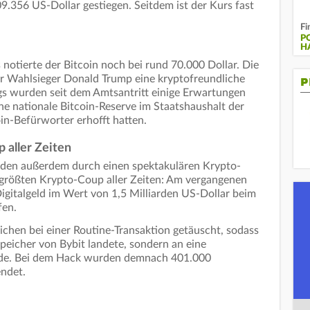
9.356 US-Dollar gestiegen. Seitdem ist der Kurs fast
Fi
P
H
notierte der Bitcoin noch bei rund 70.000 Dollar. Die
er Wahlsieger Donald Trump eine kryptofreundliche
P
gs wurden seit dem Amtsantritt einige Erwartungen
ne nationale Bitcoin-Reserve im Staatshaushalt der
oin-Befürworter erhofft hatten.
 aller Zeiten
rden außerdem durch einen spektakulären Krypto-
 größten Krypto-Coup aller Zeiten: Am vergangenen
Digitalgeld im Wert von 1,5 Milliarden US-Dollar beim
fen.
chen bei einer Routine-Transaktion getäuscht, sodass
eicher von Bybit landete, sondern an eine
rde. Bei dem Hack wurden demnach 401.000
ndet.