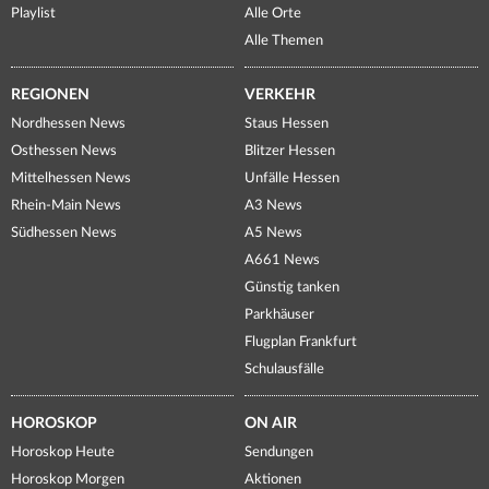
Playlist
Alle Orte
Alle Themen
REGIONEN
VERKEHR
Nordhessen News
Staus Hessen
Osthessen News
Blitzer Hessen
Mittelhessen News
Unfälle Hessen
Rhein-Main News
A3 News
Südhessen News
A5 News
A661 News
Günstig tanken
Parkhäuser
Flugplan Frankfurt
Schulausfälle
HOROSKOP
ON AIR
Horoskop Heute
Sendungen
Horoskop Morgen
Aktionen