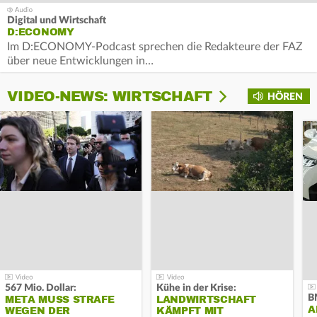
Digital und Wirtschaft
D:ECONOMY
Im D:ECONOMY-Podcast sprechen die Redakteure der FAZ
über neue Entwicklungen in…
VIDEO-NEWS: WIRTSCHAFT
HÖREN
567 Mio. Dollar:
Kühe in der Krise:
B
META MUSS STRAFE
LANDWIRTSCHAFT
A
WEGEN DER
KÄMPFT MIT