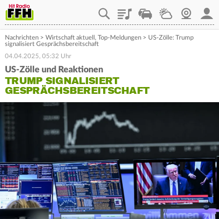
Playlist
Staupilot
Wetter
Webcam
Mein
Nachrichten
>
Wirtschaft aktuell
,
Top-Meldungen
>
US-Zölle: Trump
signalisiert Gesprächsbereitschaft
04.04.2025, 05:32 Uhr
US-Zölle und Reaktionen
TRUMP SIGNALISIERT
GESPRÄCHSBEREITSCHAFT