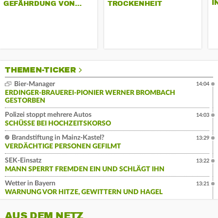
I
GEFÄHRDUNG VON…
TROCKENHEIT
THEMEN-TICKER
Bier-Manager
14:04
ERDINGER-BRAUEREI-PIONIER WERNER BROMBACH
GESTORBEN
Polizei stoppt mehrere Autos
14:03
SCHÜSSE BEI HOCHZEITSKORSO
Brandstiftung in Mainz-Kastel?
13:29
VERDÄCHTIGE PERSONEN GEFILMT
SEK-Einsatz
13:22
MANN SPERRT FREMDEN EIN UND SCHLÄGT IHN
Wetter in Bayern
13:21
WARNUNG VOR HITZE, GEWITTERN UND HAGEL
AUS DEM NETZ