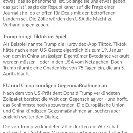
etwas, das so phänomenal ist. Solange sie uns etwas geben,
das gut ist", sagte der Republikaner auf die Frage einer
Journalistin, ob er offen für Deals mit den betroffenen
Ländern sei. Die Zölle würden den USA die Macht zu
Verhandlungen geben.
Trump bringt Tiktok ins Spiel
Als Beispiel nannte Trump die Kurzvideo-App Tiktok. Tiktok
hätte nach einem US-Gesetz eigentlich bis zum 19. Januar
von dem in China ansässigen Eigentümer Bytedance verkauft
werden müssen - oder in den USA vom Netz gehen. Doch
Trump räumte eine Gnadenfrist von 75 Tagen ein, die am 5.
April abläuft.
EU und China kündigen Gegenmaßnahmen an
Nach dem von US-Präsident Donald Trump verkündeten
Zollpaket bereitet die Welt den Gegenschlag vor - und hofft,
das Schlimmste noch abzuwenden. Die Europäische Union
und China kündigten Gegenmaßnahmen an, suchen aber
zugleich weiter den Dialog.
Die von Trump verkündeten Zölle dürften die Wirtschaft
weltweit aus Sicht von Ökonomen ausbremsen und könnten