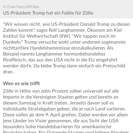
© Evan Vucci/AP/dpa
US-Präsident Trump hat ein Faible für Zölle.
"Wir wissen nicht, wie US-Präsident Donald Trump zu diesen
Zahlen kommt", sagte Rolf Langhammer, Ökonom am Kiel
Institut für Weltwirtschaft (IfW). "Wir tappen noch im
Dunkeln." Trump versuche wohl unter anderem sogenannte
nichttarifäre Handelshemmnisse einzukalkulieren. Als
Beispiel nannte Langhammer hormonbehandeltes
Rindfleisch, das aus den USA nicht in die EU eingeführt
werden dürfe. Da klebe Trump dann einfach ein Preisschild
dran.
Wen es wie trifft
Zölle in Höhe von zehn Prozent sollen universell auf alle
Importe in die Vereinigten Staaten gelten und bereits an
diesem Samstag in Kraft treten. Jenseits davon soll es
individuelle Strafabgaben geben, die je nach Land variieren.
Diese sollen ab dem 9. April greifen. Dabei werden vor allem
jene Länder ins Visier genommen, die aus Sicht der USA
besonders hohe Handelsbarrieren für amerikanische
Produkte haben. Für Dutzende Staaten sind höhere Abgaben