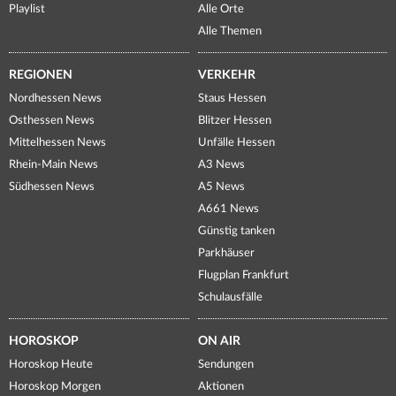
Playlist
Alle Orte
Alle Themen
REGIONEN
VERKEHR
Nordhessen News
Staus Hessen
Osthessen News
Blitzer Hessen
Mittelhessen News
Unfälle Hessen
Rhein-Main News
A3 News
Südhessen News
A5 News
A661 News
Günstig tanken
Parkhäuser
Flugplan Frankfurt
Schulausfälle
HOROSKOP
ON AIR
Horoskop Heute
Sendungen
Horoskop Morgen
Aktionen