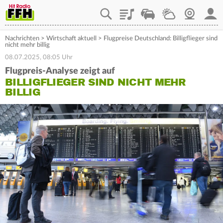
Playlist
Staupilot
Wetter
Webcam
Mein
Nachrichten
>
Wirtschaft aktuell
>
Flugpreise Deutschland: Billigflieger sind
nicht mehr billig
08.07.2025, 08:05 Uhr
Flugpreis-Analyse zeigt auf
BILLIGFLIEGER SIND NICHT MEHR
BILLIG