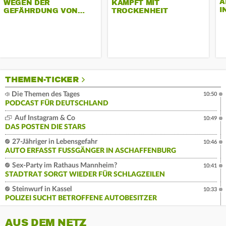
A
WEGEN DER
KÄMPFT MIT
I
GEFÄHRDUNG VON…
TROCKENHEIT
THEMEN-TICKER
Die Themen des Tages
10:50
PODCAST FÜR DEUTSCHLAND
Auf Instagram & Co
10:49
DAS POSTEN DIE STARS
27-Jähriger in Lebensgefahr
10:46
AUTO ERFASST FUSSGÄNGER IN ASCHAFFENBURG
Sex-Party im Rathaus Mannheim?
10:41
STADTRAT SORGT WIEDER FÜR SCHLAGZEILEN
Steinwurf in Kassel
10:33
POLIZEI SUCHT BETROFFENE AUTOBESITZER
AUS DEM NETZ