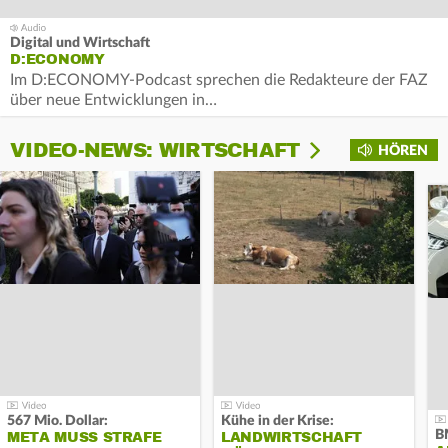
Digital und Wirtschaft
D:ECONOMY
Im D:ECONOMY-Podcast sprechen die Redakteure der FAZ
über neue Entwicklungen in…
VIDEO-NEWS: WIRTSCHAFT
HÖREN
567 Mio. Dollar:
Kühe in der Krise:
B
META MUSS STRAFE
LANDWIRTSCHAFT