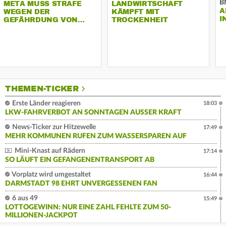
B
META MUSS STRAFE
LANDWIRTSCHAFT
A
WEGEN DER
KÄMPFT MIT
I
GEFÄHRDUNG VON…
TROCKENHEIT
THEMEN-TICKER
Erste Länder reagieren
18:03
LKW-FAHRVERBOT AN SONNTAGEN AUSSER KRAFT
News-Ticker zur Hitzewelle
17:49
MEHR KOMMUNEN RUFEN ZUM WASSERSPAREN AUF
Mini-Knast auf Rädern
17:14
SO LÄUFT EIN GEFANGENENTRANSPORT AB
Vorplatz wird umgestaltet
16:44
DARMSTADT 98 EHRT UNVERGESSENEN FAN
6 aus 49
15:49
LOTTOGEWINN: NUR EINE ZAHL FEHLTE ZUM 50-
MILLIONEN-JACKPOT