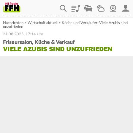
Playlist
Staupilot
Wetter
Webcam
Mein
Nachrichten
>
Wirtschaft aktuell
>
Köche und Verkäufer: Viele Azubis sind
unzufrieden
21.08.2025, 17:14 Uhr
Friseursalon, Küche & Verkauf
VIELE AZUBIS SIND UNZUFRIEDEN