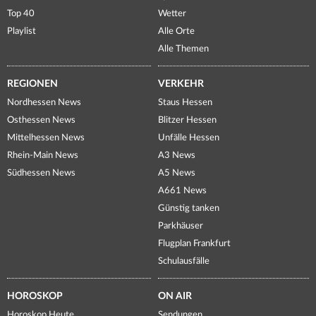
Top 40
Wetter
Playlist
Alle Orte
Alle Themen
REGIONEN
VERKEHR
Nordhessen News
Staus Hessen
Osthessen News
Blitzer Hessen
Mittelhessen News
Unfälle Hessen
Rhein-Main News
A3 News
Südhessen News
A5 News
A661 News
Günstig tanken
Parkhäuser
Flugplan Frankfurt
Schulausfälle
HOROSKOP
ON AIR
Horoskop Heute
Sendungen