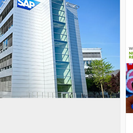
W
N
R