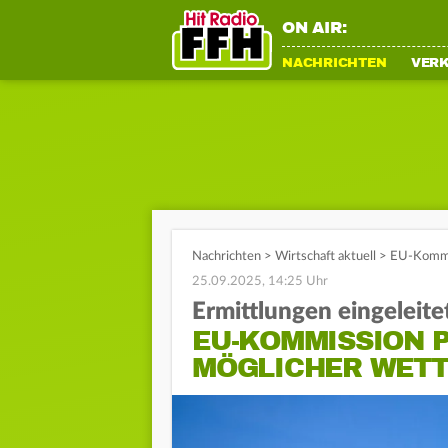
ON AIR:
NACHRICHTEN
VER
Nachrichten
>
Wirtschaft aktuell
>
EU-Kommi
25.09.2025, 14:25 Uhr
Ermittlungen eingeleite
EU-KOMMISSION 
MÖGLICHER WETT