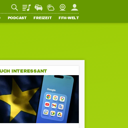
Playlist
Staupilot
Wetter
Webcam
Mein FFH
O
PODCAST
FREIZEIT
FFH-WELT
UCH INTERESSANT