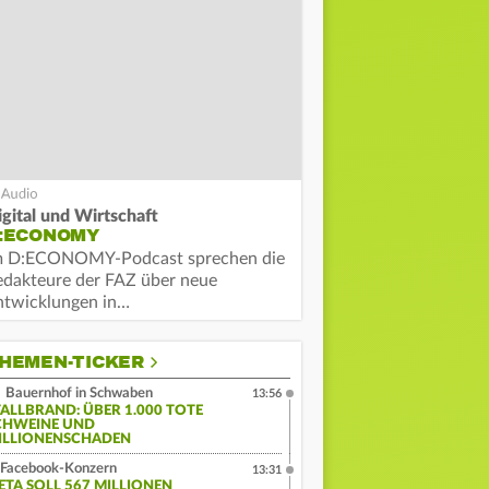
igital und Wirtschaft
:ECONOMY
m D:ECONOMY-Podcast sprechen die
edakteure der FAZ über neue
ntwicklungen in…
HEMEN-TICKER
Bauernhof in Schwaben
13:56
TALLBRAND: ÜBER 1.000 TOTE
CHWEINE UND
ILLIONENSCHADEN
Facebook-Konzern
13:31
ETA SOLL 567 MILLIONEN