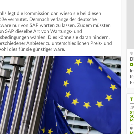
lls legt die Kommission dar, wieso sie bei diesen
öße vermutet. Demnach verlange der deutsche
ftware nur von SAP warten zu lassen. Zudem müssten
on SAP dieselbe Art von Wartungs- und
isbedingungen wählen. Dies könne sie daran hindern,
rschiedener Anbieter zu unterschiedlichen Preis- und
hl dies für sie günstiger wäre.
D
D
I
R
E
T
S
S
M
M