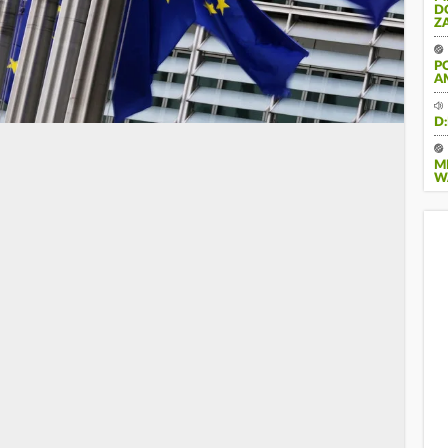
D
Z
P
A
D
M
W