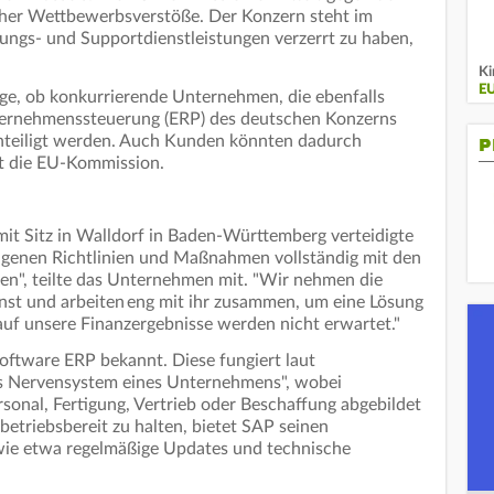
er Wettbewerbsverstöße. Der Konzern steht im
ngs- und Supportdienstleistungen verzerrt zu haben,
Ki
E
ge, ob konkurrierende Unternehmen, die ebenfalls
ternehmenssteuerung (ERP) des deutschen Konzerns
hteiligt werden. Auch Kunden könnten dadurch
P
et die EU-Kommission.
mit Sitz in Walldorf in Baden-Württemberg verteidigte
 eigenen Richtlinien und Maßnahmen vollständig mit den
en", teilte das Unternehmen mit. "Wir nehmen die
st und arbeiten eng mit ihr zusammen, um eine Lösung
auf unsere Finanzergebnisse werden nicht erwartet." ​
Software ERP bekannt. Diese fungiert laut
s Nervensystem eines Unternehmens", wobei
sonal, Fertigung, Vertrieb oder Beschaffung abgebildet
triebsbereit zu halten, bietet SAP seinen
wie etwa regelmäßige Updates und technische