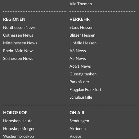
Alle Themen
REGIONEN
VERKEHR
Nordhessen News
Staus Hessen
Osthessen News
Blitzer Hessen
Mittelhessen News
Unfälle Hessen
Rhein-Main News
A3 News
Südhessen News
A5 News
A661 News
Günstig tanken
Parkhäuser
Flugplan Frankfurt
Schulausfälle
HOROSKOP
ON AIR
Horoskop Heute
Sendungen
Horoskop Morgen
Aktionen
Wochenhoroskop
Videos