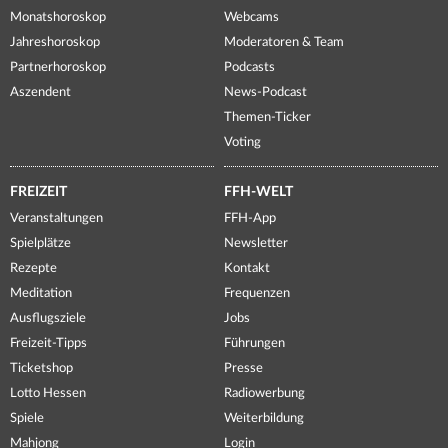
Monatshoroskop
Webcams
Jahreshoroskop
Moderatoren & Team
Partnerhoroskop
Podcasts
Aszendent
News-Podcast
Themen-Ticker
Voting
FREIZEIT
FFH-WELT
Veranstaltungen
FFH-App
Spielplätze
Newsletter
Rezepte
Kontakt
Meditation
Frequenzen
Ausflugsziele
Jobs
Freizeit-Tipps
Führungen
Ticketshop
Presse
Lotto Hessen
Radiowerbung
Spiele
Weiterbildung
Mahjong
Login