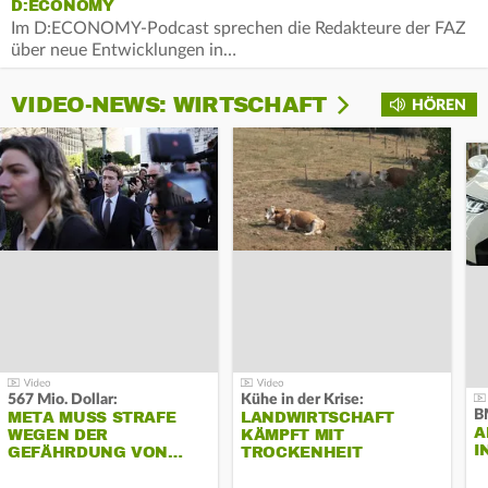
D:ECONOMY
Im D:ECONOMY-Podcast sprechen die Redakteure der FAZ
über neue Entwicklungen in…
VIDEO-NEWS: WIRTSCHAFT
HÖREN
567 Mio. Dollar:
Kühe in der Krise:
B
META MUSS STRAFE
LANDWIRTSCHAFT
A
WEGEN DER
KÄMPFT MIT
I
GEFÄHRDUNG VON…
TROCKENHEIT