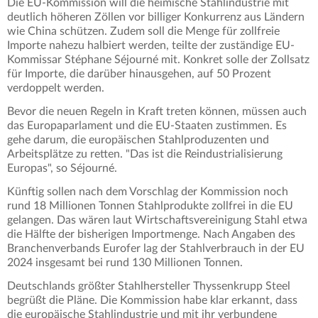
Die EU-Kommission will die heimische Stahlindustrie mit
deutlich höheren Zöllen vor billiger Konkurrenz aus Ländern
wie China schützen. Zudem soll die Menge für zollfreie
Importe nahezu halbiert werden, teilte der zuständige EU-
Kommissar Stéphane Séjourné mit. Konkret solle der Zollsatz
für Importe, die darüber hinausgehen, auf 50 Prozent
verdoppelt werden.
Bevor die neuen Regeln in Kraft treten können, müssen auch
das Europaparlament und die EU-Staaten zustimmen. Es
gehe darum, die europäischen Stahlproduzenten und
Arbeitsplätze zu retten. "Das ist die Reindustrialisierung
Europas", so Séjourné.
Künftig sollen nach dem Vorschlag der Kommission noch
rund 18 Millionen Tonnen Stahlprodukte zollfrei in die EU
gelangen. Das wären laut Wirtschaftsvereinigung Stahl etwa
die Hälfte der bisherigen Importmenge. Nach Angaben des
Branchenverbands Eurofer lag der Stahlverbrauch in der EU
2024 insgesamt bei rund 130 Millionen Tonnen.
Deutschlands größter Stahlhersteller Thyssenkrupp Steel
begrüßt die Pläne. Die Kommission habe klar erkannt, dass
die europäische Stahlindustrie und mit ihr verbundene