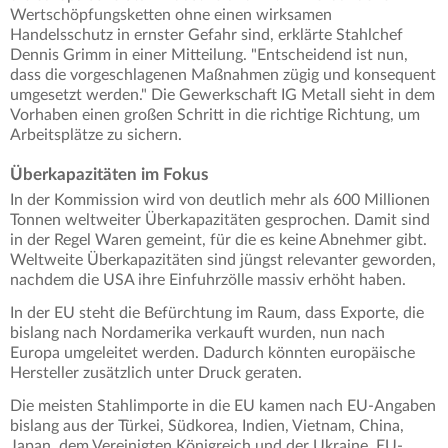
Wertschöpfungsketten ohne einen wirksamen
Handelsschutz in ernster Gefahr sind, erklärte Stahlchef
Dennis Grimm in einer Mitteilung. "Entscheidend ist nun,
dass die vorgeschlagenen Maßnahmen zügig und konsequent
umgesetzt werden." Die Gewerkschaft IG Metall sieht in dem
Vorhaben einen großen Schritt in die richtige Richtung, um
Arbeitsplätze zu sichern.
Überkapazitäten im Fokus
In der Kommission wird von deutlich mehr als 600 Millionen
Tonnen weltweiter Überkapazitäten gesprochen. Damit sind
in der Regel Waren gemeint, für die es keine Abnehmer gibt.
Weltweite Überkapazitäten sind jüngst relevanter geworden,
nachdem die USA ihre Einfuhrzölle massiv erhöht haben.
In der EU steht die Befürchtung im Raum, dass Exporte, die
bislang nach Nordamerika verkauft wurden, nun nach
Europa umgeleitet werden. Dadurch könnten europäische
Hersteller zusätzlich unter Druck geraten.
Die meisten Stahlimporte in die EU kamen nach EU-Angaben
bislang aus der Türkei, Südkorea, Indien, Vietnam, China,
Japan, dem Vereinigten Königreich und der Ukraine. EU-