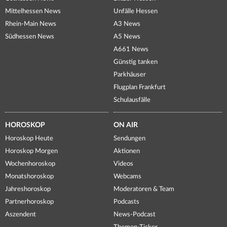
Mittelhessen News
Unfälle Hessen
Rhein-Main News
A3 News
Südhessen News
A5 News
A661 News
Günstig tanken
Parkhäuser
Flugplan Frankfurt
Schulausfälle
HOROSKOP
ON AIR
Horoskop Heute
Sendungen
Horoskop Morgen
Aktionen
Wochenhoroskop
Videos
Monatshoroskop
Webcams
Jahreshoroskop
Moderatoren & Team
Partnerhoroskop
Podcasts
Aszendent
News-Podcast