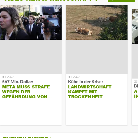
567 Mio. Dollar:
Kühe in der Krise:
B
META MUSS STRAFE
LANDWIRTSCHAFT
A
WEGEN DER
KÄMPFT MIT
I
GEFÄHRDUNG VON…
TROCKENHEIT