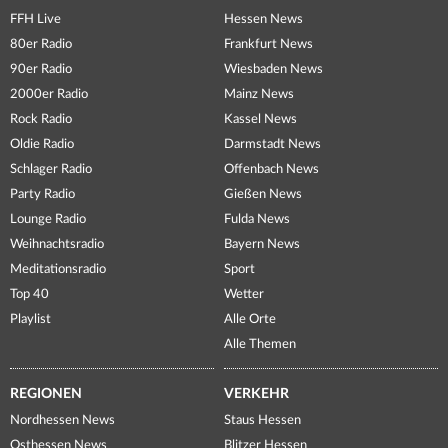
FFH Live
Hessen News
80er Radio
Frankfurt News
90er Radio
Wiesbaden News
2000er Radio
Mainz News
Rock Radio
Kassel News
Oldie Radio
Darmstadt News
Schlager Radio
Offenbach News
Party Radio
Gießen News
Lounge Radio
Fulda News
Weihnachtsradio
Bayern News
Meditationsradio
Sport
Top 40
Wetter
Playlist
Alle Orte
Alle Themen
REGIONEN
VERKEHR
Nordhessen News
Staus Hessen
Osthessen News
Blitzer Hessen