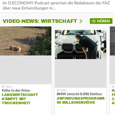
Im D:ECONOMY-Podcast sprechen die Redakteure der FAZ
über neue Entwicklungen in…
VIDEO-NEWS: WIRTSCHAFT
HÖREN
Kühe in der Krise:
BMW streicht 8.000 Stellen:
LANDWIRTSCHAFT
F
ABFINDUNGSPROGRAMM
KÄMPFT MIT
3
IN MILLIONENHÖHE
TROCKENHEIT
A