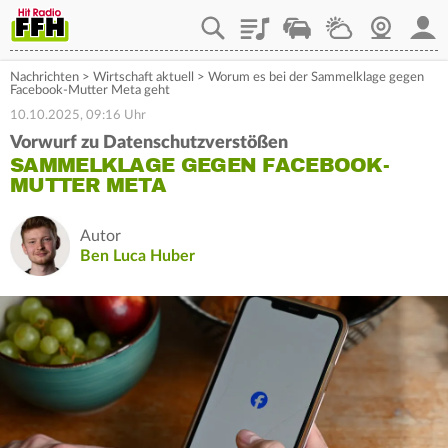
Playlist
Staupilot
Wetter
Webcam
Mein
Nachrichten
>
Wirtschaft aktuell
>
Worum es bei der Sammelklage gegen
Facebook-Mutter Meta geht
10.10.2025, 09:16 Uhr
Vorwurf zu Datenschutzverstößen
SAMMELKLAGE GEGEN FACEBOOK-
MUTTER META
Autor
Ben Luca Huber