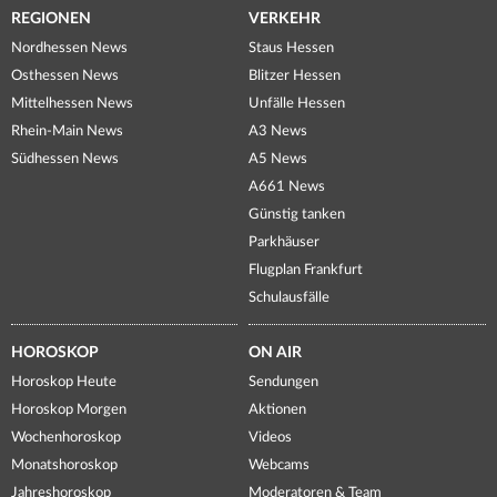
REGIONEN
VERKEHR
Nordhessen News
Staus Hessen
Osthessen News
Blitzer Hessen
Mittelhessen News
Unfälle Hessen
Rhein-Main News
A3 News
Südhessen News
A5 News
A661 News
Günstig tanken
Parkhäuser
Flugplan Frankfurt
Schulausfälle
HOROSKOP
ON AIR
Horoskop Heute
Sendungen
Horoskop Morgen
Aktionen
Wochenhoroskop
Videos
Monatshoroskop
Webcams
Jahreshoroskop
Moderatoren & Team