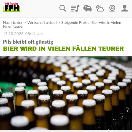
Playlist
Staupilot
Wetter
Webcam
Mein
Nachrichten
>
Wirtschaft aktuell
>
Steigende Preise: Bier wird in vielen
Fällen teurer
17.10.2025, 08:14 Uhr
Pils bleibt oft günstig
BIER WIRD IN VIELEN FÄLLEN TEURER