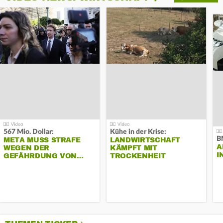
567 Mio. Dollar:
Kühe in der Krise:
B
META MUSS STRAFE
LANDWIRTSCHAFT
A
WEGEN DER
KÄMPFT MIT
I
GEFÄHRDUNG VON…
TROCKENHEIT