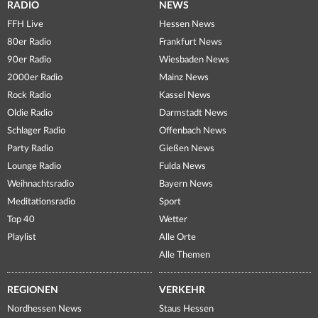
RADIO
NEWS
FFH Live
Hessen News
80er Radio
Frankfurt News
90er Radio
Wiesbaden News
2000er Radio
Mainz News
Rock Radio
Kassel News
Oldie Radio
Darmstadt News
Schlager Radio
Offenbach News
Party Radio
Gießen News
Lounge Radio
Fulda News
Weihnachtsradio
Bayern News
Meditationsradio
Sport
Top 40
Wetter
Playlist
Alle Orte
Alle Themen
REGIONEN
VERKEHR
Nordhessen News
Staus Hessen