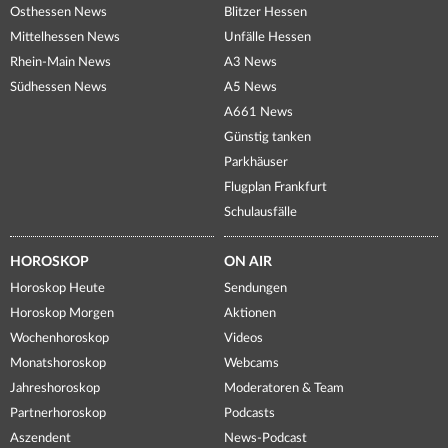
Osthessen News
Blitzer Hessen
Mittelhessen News
Unfälle Hessen
Rhein-Main News
A3 News
Südhessen News
A5 News
A661 News
Günstig tanken
Parkhäuser
Flugplan Frankfurt
Schulausfälle
HOROSKOP
ON AIR
Horoskop Heute
Sendungen
Horoskop Morgen
Aktionen
Wochenhoroskop
Videos
Monatshoroskop
Webcams
Jahreshoroskop
Moderatoren & Team
Partnerhoroskop
Podcasts
Aszendent
News-Podcast