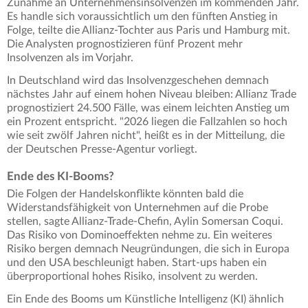
Zunahme an Unternehmensinsolvenzen im kommenden Jahr.
Es handle sich voraussichtlich um den fünften Anstieg in
Folge, teilte die Allianz-Tochter aus Paris und Hamburg mit.
Die Analysten prognostizieren fünf Prozent mehr
Insolvenzen als im Vorjahr.
In Deutschland wird das Insolvenzgeschehen demnach
nächstes Jahr auf einem hohen Niveau bleiben: Allianz Trade
prognostiziert 24.500 Fälle, was einem leichten Anstieg um
ein Prozent entspricht. "2026 liegen die Fallzahlen so hoch
wie seit zwölf Jahren nicht", heißt es in der Mitteilung, die
der Deutschen Presse-Agentur vorliegt.
Ende des KI-Booms?
Die Folgen der Handelskonflikte könnten bald die
Widerstandsfähigkeit von Unternehmen auf die Probe
stellen, sagte Allianz-Trade-Chefin, Aylin Somersan Coqui.
Das Risiko von Dominoeffekten nehme zu. Ein weiteres
Risiko bergen demnach Neugründungen, die sich in Europa
und den USA beschleunigt haben. Start-ups haben ein
überproportional hohes Risiko, insolvent zu werden.
Ein Ende des Booms um Künstliche Intelligenz (KI) ähnlich