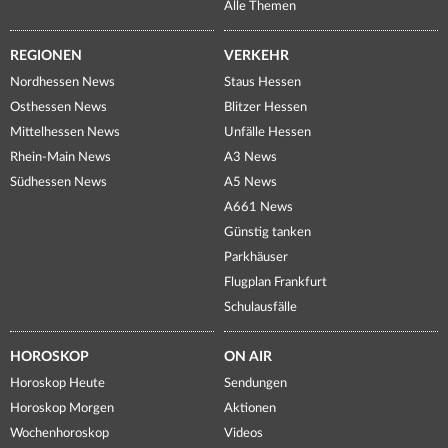
Alle Themen
REGIONEN
VERKEHR
Nordhessen News
Staus Hessen
Osthessen News
Blitzer Hessen
Mittelhessen News
Unfälle Hessen
Rhein-Main News
A3 News
Südhessen News
A5 News
A661 News
Günstig tanken
Parkhäuser
Flugplan Frankfurt
Schulausfälle
HOROSKOP
ON AIR
Horoskop Heute
Sendungen
Horoskop Morgen
Aktionen
Wochenhoroskop
Videos