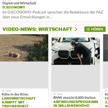
Digital und Wirtschaft
D:ECONOMY
Im D:ECONOMY-Podcast sprechen die Redakteure der FAZ
über neue Entwicklungen in…
VIDEO-NEWS: WIRTSCHAFT
HÖREN
Kühe in der Krise:
BMW streicht 8.000 Stellen:
LANDWIRTSCHAFT
F
ABFINDUNGSPROGRAMM
KÄMPFT MIT
3
IN MILLIONENHÖHE
TROCKENHEIT
A