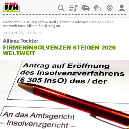
Playlist
Staupilot
Wetter
Webcam
Mein
Nachrichten
>
Wirtschaft aktuell
>
Firmeninsolvenzen steigen 2026
weltweit nach Allianz-Schätzung an
21.10.2025, 13:00 Uhr
Allianz-Tochter
FIRMENINSOLVENZEN STEIGEN 2026
WELTWEIT