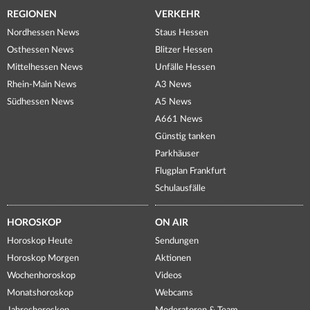
REGIONEN
VERKEHR
Nordhessen News
Staus Hessen
Osthessen News
Blitzer Hessen
Mittelhessen News
Unfälle Hessen
Rhein-Main News
A3 News
Südhessen News
A5 News
A661 News
Günstig tanken
Parkhäuser
Flugplan Frankfurt
Schulausfälle
HOROSKOP
ON AIR
Horoskop Heute
Sendungen
Horoskop Morgen
Aktionen
Wochenhoroskop
Videos
Monatshoroskop
Webcams