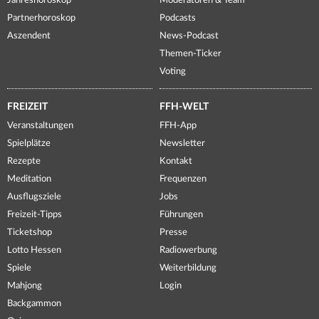
Jahreshoroskop
Moderatoren & Team
Partnerhoroskop
Podcasts
Aszendent
News-Podcast
Themen-Ticker
Voting
FREIZEIT
FFH-WELT
Veranstaltungen
FFH-App
Spielplätze
Newsletter
Rezepte
Kontakt
Meditation
Frequenzen
Ausflugsziele
Jobs
Freizeit-Tipps
Führungen
Ticketshop
Presse
Lotto Hessen
Radiowerbung
Spiele
Weiterbildung
Mahjong
Login
Backgammon