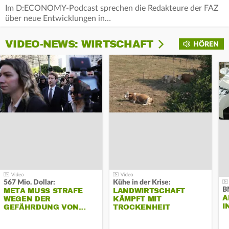
Im D:ECONOMY-Podcast sprechen die Redakteure der FAZ
über neue Entwicklungen in…
VIDEO-NEWS: WIRTSCHAFT
HÖREN
567 Mio. Dollar:
Kühe in der Krise:
B
META MUSS STRAFE
LANDWIRTSCHAFT
A
WEGEN DER
KÄMPFT MIT
I
GEFÄHRDUNG VON…
TROCKENHEIT