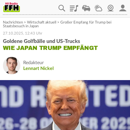
Playlist
Staupilot
Wetter
Webcam
Mein
Nachrichten
>
Wirtschaft aktuell
>
Großer Empfang für Trump bei
Staatsbesuch in Japan
27.10.2025, 12:43 Uhr
Goldene Golfbälle und US-Trucks
WIE JAPAN TRUMP EMPFÄNGT
Redakteur
Lennart Nickel