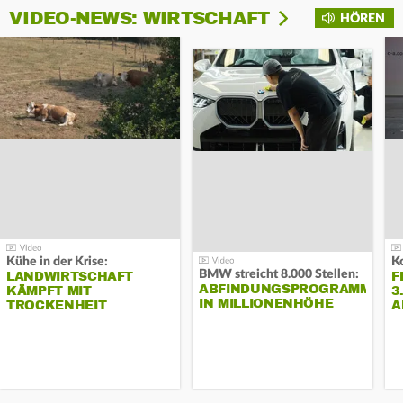
VIDEO-NEWS: WIRTSCHAFT
HÖREN
Kühe in der Krise:
BMW streicht 8.000 Stellen:
LANDWIRTSCHAFT
F
ABFINDUNGSPROGRAMM
KÄMPFT MIT
3
IN MILLIONENHÖHE
TROCKENHEIT
A