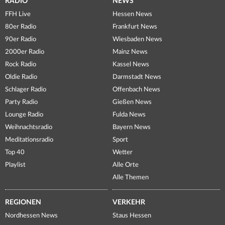
RADIO
NEWS
FFH Live
Hessen News
80er Radio
Frankfurt News
90er Radio
Wiesbaden News
2000er Radio
Mainz News
Rock Radio
Kassel News
Oldie Radio
Darmstadt News
Schlager Radio
Offenbach News
Party Radio
Gießen News
Lounge Radio
Fulda News
Weihnachtsradio
Bayern News
Meditationsradio
Sport
Top 40
Wetter
Playlist
Alle Orte
Alle Themen
REGIONEN
VERKEHR
Nordhessen News
Staus Hessen