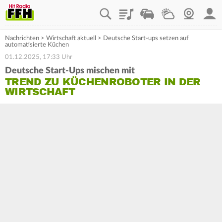
Playlist
Staupilot
Wetter
Webcam
Mein
Nachrichten
>
Wirtschaft aktuell
>
Deutsche Start-ups setzen auf
automatisierte Küchen
01.12.2025, 17:33 Uhr
Deutsche Start-Ups mischen mit
TREND ZU KÜCHENROBOTER IN DER
WIRTSCHAFT