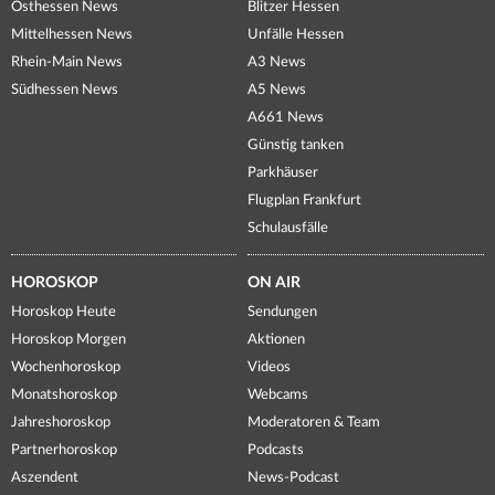
Osthessen News
Blitzer Hessen
Mittelhessen News
Unfälle Hessen
Rhein-Main News
A3 News
Südhessen News
A5 News
A661 News
Günstig tanken
Parkhäuser
Flugplan Frankfurt
Schulausfälle
HOROSKOP
ON AIR
Horoskop Heute
Sendungen
Horoskop Morgen
Aktionen
Wochenhoroskop
Videos
Monatshoroskop
Webcams
Jahreshoroskop
Moderatoren & Team
Partnerhoroskop
Podcasts
Aszendent
News-Podcast