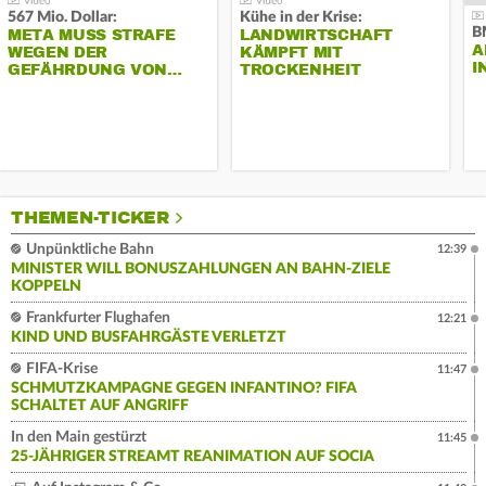
567 Mio. Dollar:
Kühe in der Krise:
B
META MUSS STRAFE
LANDWIRTSCHAFT
A
WEGEN DER
KÄMPFT MIT
I
GEFÄHRDUNG VON…
TROCKENHEIT
THEMEN-TICKER
Unpünktliche Bahn
12:39
MINISTER WILL BONUSZAHLUNGEN AN BAHN-ZIELE
KOPPELN
Frankfurter Flughafen
12:21
KIND UND BUSFAHRGÄSTE VERLETZT
FIFA-Krise
11:47
SCHMUTZKAMPAGNE GEGEN INFANTINO? FIFA
SCHALTET AUF ANGRIFF
In den Main gestürzt
11:45
25-JÄHRIGER STREAMT REANIMATION AUF SOCIA