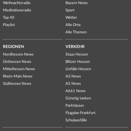
Weihnachtsradio
Bayern News
Meditationsradio
Sport
Top 40
Wetter
Playlist
Alle Orte
Alle Themen
REGIONEN
VERKEHR
Nordhessen News
Staus Hessen
Osthessen News
Blitzer Hessen
Mittelhessen News
Unfälle Hessen
Rhein-Main News
A3 News
Südhessen News
A5 News
A661 News
Günstig tanken
Parkhäuser
Flugplan Frankfurt
Schulausfälle