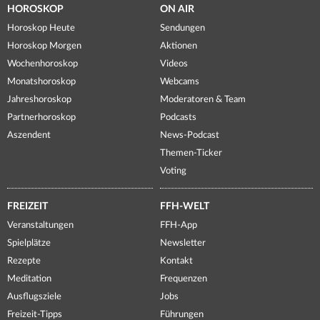
HOROSKOP
ON AIR
Horoskop Heute
Sendungen
Horoskop Morgen
Aktionen
Wochenhoroskop
Videos
Monatshoroskop
Webcams
Jahreshoroskop
Moderatoren & Team
Partnerhoroskop
Podcasts
Aszendent
News-Podcast
Themen-Ticker
Voting
FREIZEIT
FFH-WELT
Veranstaltungen
FFH-App
Spielplätze
Newsletter
Rezepte
Kontakt
Meditation
Frequenzen
Ausflugsziele
Jobs
Freizeit-Tipps
Führungen