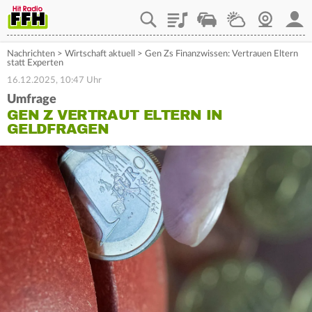
Playlist
Staupilot
Wetter
Webcam
Mein
Nachrichten
>
Wirtschaft aktuell
>
Gen Zs Finanzwissen: Vertrauen Eltern
statt Experten
16.12.2025, 10:47 Uhr
Umfrage
GEN Z VERTRAUT ELTERN IN
GELDFRAGEN