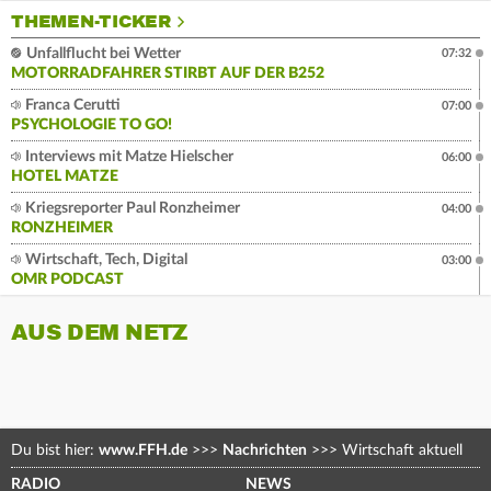
THEMEN-TICKER
Unfallflucht bei Wetter
07:32
MOTORRADFAHRER STIRBT AUF DER B252
Franca Cerutti
07:00
PSYCHOLOGIE TO GO!
Interviews mit Matze Hielscher
06:00
HOTEL MATZE
Kriegsreporter Paul Ronzheimer
04:00
RONZHEIMER
Wirtschaft, Tech, Digital
03:00
OMR PODCAST
AUS DEM NETZ
Du bist hier:
www.FFH.de
>>>
Nachrichten
>>>
Wirtschaft aktuell
RADIO
NEWS