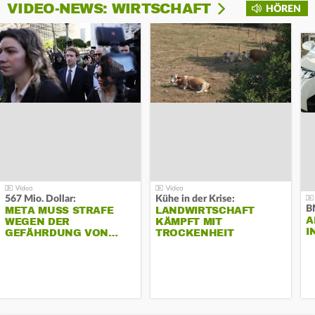
VIDEO-NEWS: WIRTSCHAFT
HÖREN
567 Mio. Dollar:
Kühe in der Krise:
B
META MUSS STRAFE
LANDWIRTSCHAFT
A
WEGEN DER
KÄMPFT MIT
I
GEFÄHRDUNG VON…
TROCKENHEIT