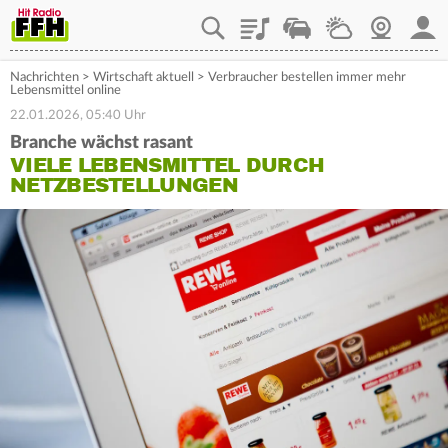
Playlist
Staupilot
Wetter
Webcam
Mein
Nachrichten
>
Wirtschaft aktuell
>
Verbraucher bestellen immer mehr
Lebensmittel online
22.01.2026, 05:40 Uhr
Branche wächst rasant
VIELE LEBENSMITTEL DURCH
NETZBESTELLUNGEN