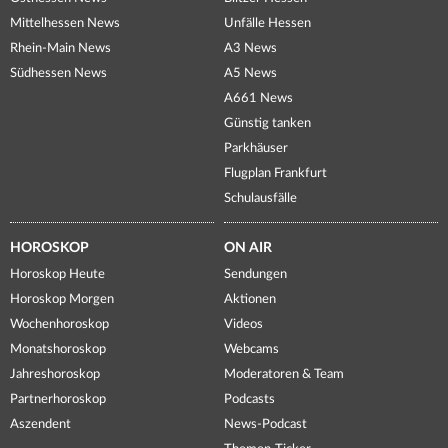
Mittelhessen News
Unfälle Hessen
Rhein-Main News
A3 News
Südhessen News
A5 News
A661 News
Günstig tanken
Parkhäuser
Flugplan Frankfurt
Schulausfälle
HOROSKOP
ON AIR
Horoskop Heute
Sendungen
Horoskop Morgen
Aktionen
Wochenhoroskop
Videos
Monatshoroskop
Webcams
Jahreshoroskop
Moderatoren & Team
Partnerhoroskop
Podcasts
Aszendent
News-Podcast