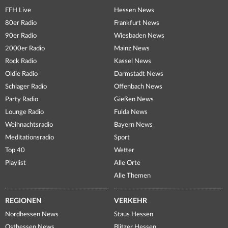
FFH Live
Hessen News
80er Radio
Frankfurt News
90er Radio
Wiesbaden News
2000er Radio
Mainz News
Rock Radio
Kassel News
Oldie Radio
Darmstadt News
Schlager Radio
Offenbach News
Party Radio
Gießen News
Lounge Radio
Fulda News
Weihnachtsradio
Bayern News
Meditationsradio
Sport
Top 40
Wetter
Playlist
Alle Orte
Alle Themen
REGIONEN
VERKEHR
Nordhessen News
Staus Hessen
Osthessen News
Blitzer Hessen