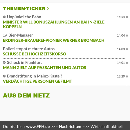
THEMEN-TICKER
Unpünktliche Bahn
14:54
MINISTER WILL BONUSZAHLUNGEN AN BAHN-ZIELE
KOPPELN
Bier-Manager
14:04
ERDINGER-BRAUEREI-PIONIER WERNER BROMBACH
Polizei stoppt mehrere Autos
14:03
SCHÜSSE BEI HOCHZEITSKORSO
Schock in Frankfurt
14:01
MANN ZIELT AUF PASSANTEN UND AUTOS
Brandstiftung in Mainz-Kastel?
13:29
VERDÄCHTIGE PERSONEN GEFILMT
AUS DEM NETZ
Du bist hier:
www.FFH.de
>>>
Nachrichten
>>>
Wirtschaft aktuell