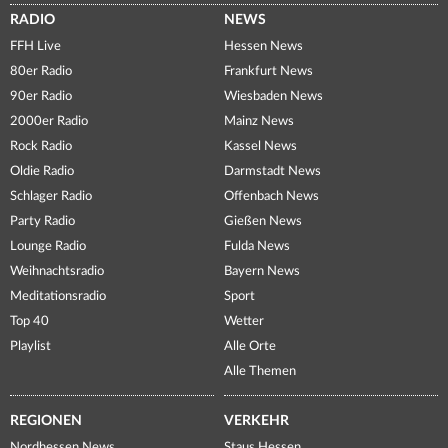
RADIO
NEWS
FFH Live
Hessen News
80er Radio
Frankfurt News
90er Radio
Wiesbaden News
2000er Radio
Mainz News
Rock Radio
Kassel News
Oldie Radio
Darmstadt News
Schlager Radio
Offenbach News
Party Radio
Gießen News
Lounge Radio
Fulda News
Weihnachtsradio
Bayern News
Meditationsradio
Sport
Top 40
Wetter
Playlist
Alle Orte
Alle Themen
REGIONEN
VERKEHR
Nordhessen News
Staus Hessen