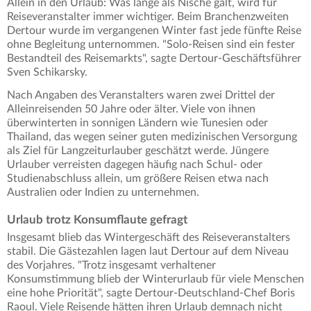
Allein in den Urlaub: Was lange als Nische galt, wird für
Reiseveranstalter immer wichtiger. Beim Branchenzweiten
Dertour wurde im vergangenen Winter fast jede fünfte Reise
ohne Begleitung unternommen. "Solo-Reisen sind ein fester
Bestandteil des Reisemarkts", sagte Dertour-Geschäftsführer
Sven Schikarsky.
Nach Angaben des Veranstalters waren zwei Drittel der
Alleinreisenden 50 Jahre oder älter. Viele von ihnen
überwinterten in sonnigen Ländern wie Tunesien oder
Thailand, das wegen seiner guten medizinischen Versorgung
als Ziel für Langzeiturlauber geschätzt werde. Jüngere
Urlauber verreisten dagegen häufig nach Schul- oder
Studienabschluss allein, um größere Reisen etwa nach
Australien oder Indien zu unternehmen.
Urlaub trotz Konsumflaute gefragt
Insgesamt blieb das Wintergeschäft des Reiseveranstalters
stabil. Die Gästezahlen lagen laut Dertour auf dem Niveau
des Vorjahres. "Trotz insgesamt verhaltener
Konsumstimmung blieb der Winterurlaub für viele Menschen
eine hohe Priorität", sagte Dertour-Deutschland-Chef Boris
Raoul. Viele Reisende hätten ihren Urlaub demnach nicht