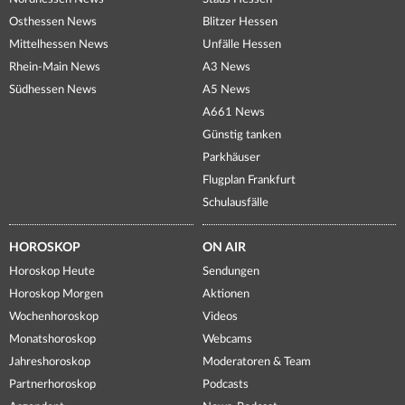
Osthessen News
Blitzer Hessen
Mittelhessen News
Unfälle Hessen
Rhein-Main News
A3 News
Südhessen News
A5 News
A661 News
Günstig tanken
Parkhäuser
Flugplan Frankfurt
Schulausfälle
HOROSKOP
ON AIR
Horoskop Heute
Sendungen
Horoskop Morgen
Aktionen
Wochenhoroskop
Videos
Monatshoroskop
Webcams
Jahreshoroskop
Moderatoren & Team
Partnerhoroskop
Podcasts