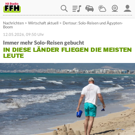
Playlist
Staupilot
Wetter
Webcam
Mein
Nachrichten
>
Wirtschaft aktuell
>
Dertour: Solo-Reisen und Ägypten-
Boom
12.05.2026, 09:50 Uhr
Immer mehr Solo-Reisen gebucht
IN DIESE LÄNDER FLIEGEN DIE MEISTEN
LEUTE