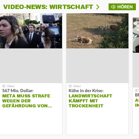
VIDEO-NEWS: WIRTSCHAFT
HÖREN
567 Mio. Dollar:
Kühe in der Krise:
B
META MUSS STRAFE
LANDWIRTSCHAFT
A
WEGEN DER
KÄMPFT MIT
I
GEFÄHRDUNG VON…
TROCKENHEIT