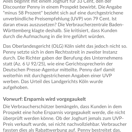
Alles beginnt mit einem Joghurt für 33 Cent, den der
Discounter Penny in einem Prospekt bewirbt. Die Angabe
"minus 58 Prozent" bezieht sich auf eine durchgestrichene
unverbindliche Preisempfehlung (UVP) von 79 Cent. Ist
daran etwas auszusetzen? Die Verbraucherzentrale Baden-
Württemberg klagte deshalb. Sie kritisiert, dass Kunden
durch die Aufmachung in die Irre geführt würden.
Das Oberlandesgericht (OLG) Köln sieht das jedoch nicht so.
Penny setzte sich in dem Rechtsstreit in zweiter Instanz
durch. Die Richter gaben der Berufung des Unternehmens
statt (Az. 6 U 92/25), wie eine Gerichtssprecherin der
Deutschen Presse-Agentur mitteilte. Penny darf damit
weiterhin mit durchgestrichenen Angaben einer UVP
werben. Das Urteil des Landgerichts Köln wurde
aufgehoben.
Vorwurf: Ersparnis wird vorgegaukelt
Die Verbraucherschützer bemängeln, dass Kunden in dem
Prospekt eine hohe Ersparnis vorgegaukelt werde, die nicht
überprüft werden könne. Ob der Joghurt jemals zum UVP-
Preis verkauft wurde, sei nicht nachvollziehbar. Verbraucher
fassten dies als Rabattwerbung auf. Penny bestreitet das.