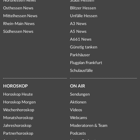
Nordhessen News
Staus Hessen
Osthessen News
Blitzer Hessen
Mittelhessen News
Unfälle Hessen
Rhein-Main News
A3 News
Südhessen News
A5 News
A661 News
Günstig tanken
Parkhäuser
Flugplan Frankfurt
Schulausfälle
HOROSKOP
ON AIR
Horoskop Heute
Sendungen
Horoskop Morgen
Aktionen
Wochenhoroskop
Videos
Monatshoroskop
Webcams
Jahreshoroskop
Moderatoren & Team
Partnerhoroskop
Podcasts