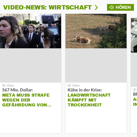
VIDEO-NEWS: WIRTSCHAFT
HÖREN
567 Mio. Dollar:
Kühe in der Krise:
B
META MUSS STRAFE
LANDWIRTSCHAFT
A
WEGEN DER
KÄMPFT MIT
I
GEFÄHRDUNG VON…
TROCKENHEIT