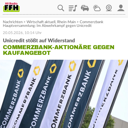
Playlist
Staupilot
Wetter
Webcam
Mein
Nachrichten
>
Wirtschaft aktuell
,
Rhein-Main
>
Commerzbank
Hauptversammlung: Im Abwehrkampf gegen Unicredit
20.05.2026, 10:14 Uhr
Unicredit stößt auf Widerstand
COMMERZBANK-AKTIONÄRE GEGEN
KAUFANGEBOT