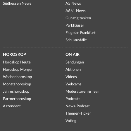
Südhessen News
A5 News
A661 News
Günstig tanken
Parkhäuser
Flugplan Frankfurt
Schulausfälle
HOROSKOP
ON AIR
Horoskop Heute
Sendungen
Horoskop Morgen
Aktionen
Wochenhoroskop
Videos
Monatshoroskop
Webcams
Jahreshoroskop
Moderatoren & Team
Partnerhoroskop
Podcasts
Aszendent
News-Podcast
Themen-Ticker
Voting