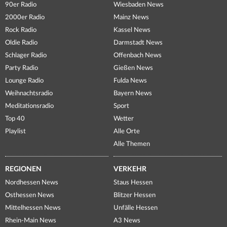
90er Radio
Wiesbaden News
2000er Radio
Mainz News
Rock Radio
Kassel News
Oldie Radio
Darmstadt News
Schlager Radio
Offenbach News
Party Radio
Gießen News
Lounge Radio
Fulda News
Weihnachtsradio
Bayern News
Meditationsradio
Sport
Top 40
Wetter
Playlist
Alle Orte
Alle Themen
REGIONEN
VERKEHR
Nordhessen News
Staus Hessen
Osthessen News
Blitzer Hessen
Mittelhessen News
Unfälle Hessen
Rhein-Main News
A3 News