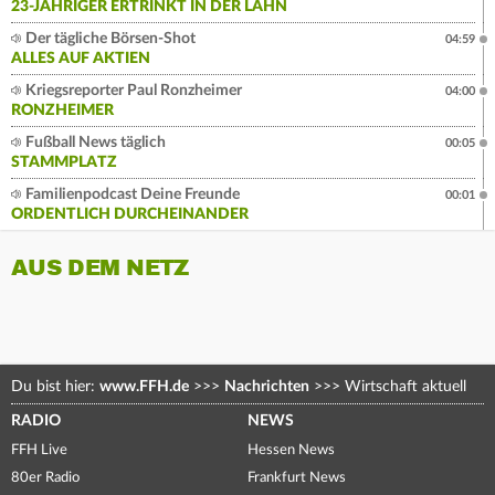
23-JÄHRIGER ERTRINKT IN DER LAHN
Der tägliche Börsen-Shot
04:59
ALLES AUF AKTIEN
Kriegsreporter Paul Ronzheimer
04:00
RONZHEIMER
Fußball News täglich
00:05
STAMMPLATZ
Familienpodcast Deine Freunde
00:01
ORDENTLICH DURCHEINANDER
AUS DEM NETZ
Du bist hier:
www.FFH.de
>>>
Nachrichten
>>>
Wirtschaft aktuell
RADIO
NEWS
FFH Live
Hessen News
80er Radio
Frankfurt News