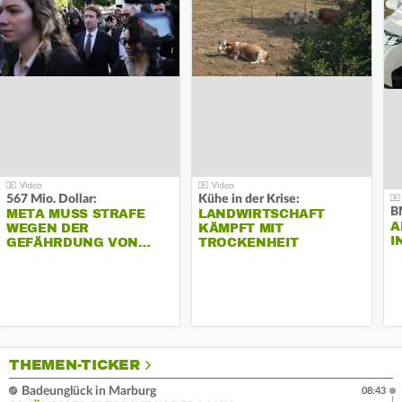
567 Mio. Dollar:
Kühe in der Krise:
B
META MUSS STRAFE
LANDWIRTSCHAFT
A
WEGEN DER
KÄMPFT MIT
I
GEFÄHRDUNG VON…
TROCKENHEIT
THEMEN-TICKER
Badeunglück in Marburg
08:43