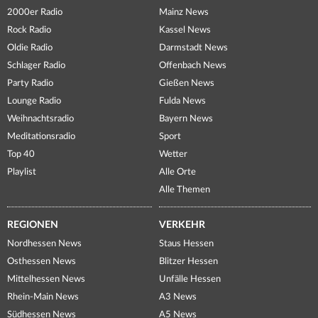
2000er Radio
Mainz News
Rock Radio
Kassel News
Oldie Radio
Darmstadt News
Schlager Radio
Offenbach News
Party Radio
Gießen News
Lounge Radio
Fulda News
Weihnachtsradio
Bayern News
Meditationsradio
Sport
Top 40
Wetter
Playlist
Alle Orte
Alle Themen
REGIONEN
VERKEHR
Nordhessen News
Staus Hessen
Osthessen News
Blitzer Hessen
Mittelhessen News
Unfälle Hessen
Rhein-Main News
A3 News
Südhessen News
A5 News