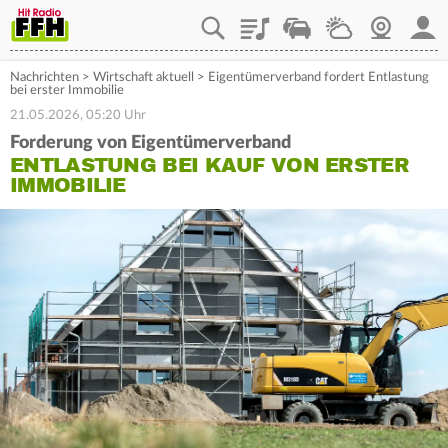
Playlist
Staupilot
Wetter
Webcam
Mein
Nachrichten
>
Wirtschaft aktuell
>
Eigentümerverband fordert Entlastung
bei erster Immobilie
21.05.2026, 05:20 Uhr
Forderung von Eigentümerverband
ENTLASTUNG BEI KAUF VON ERSTER
IMMOBILIE