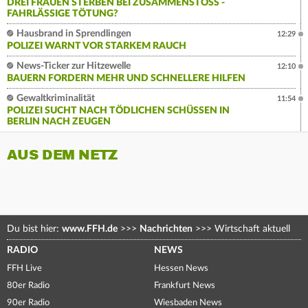
DREI FRAUEN STERBEN BEI ZUSAMMENSTOSS - F
AHRLÄSSIGE TÖTUNG?
Hausbrand in Sprendlingen
12:29
POLIZEI WARNT VOR STARKEM RAUCH
News-Ticker zur Hitzewelle
12:10
BAUERN FORDERN MEHR UND SCHNELLERE HILFEN
Gewaltkriminalität
11:54
POLIZEI SUCHT NACH TÖDLICHEN SCHÜSSEN IN
BERLIN NACH ZEUGEN
AUS DEM NETZ
Du bist hier:
www.FFH.de
>>>
Nachrichten
>>>
Wirtschaft aktuell
RADIO
NEWS
FFH Live
Hessen News
80er Radio
Frankfurt News
90er Radio
Wiesbaden News