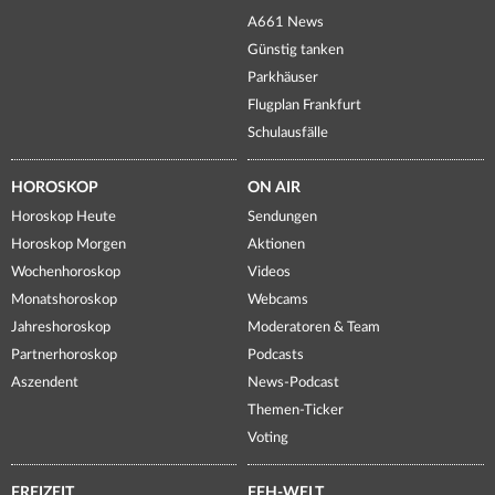
A661 News
Günstig tanken
Parkhäuser
Flugplan Frankfurt
Schulausfälle
HOROSKOP
ON AIR
Horoskop Heute
Sendungen
Horoskop Morgen
Aktionen
Wochenhoroskop
Videos
Monatshoroskop
Webcams
Jahreshoroskop
Moderatoren & Team
Partnerhoroskop
Podcasts
Aszendent
News-Podcast
Themen-Ticker
Voting
FREIZEIT
FFH-WELT