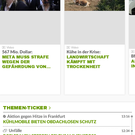
567 Mio. Dollar:
Kühe in der Krise:
B
META MUSS STRAFE
LANDWIRTSCHAFT
A
WEGEN DER
KÄMPFT MIT
I
GEFÄHRDUNG VON…
TROCKENHEIT
THEMEN-TICKER
Aktion gegen Hitze in Frankfurt
13:16
KÜHLMOBILE BIETEN OBDACHLOSEN SCHUTZ
Unfälle
12:34