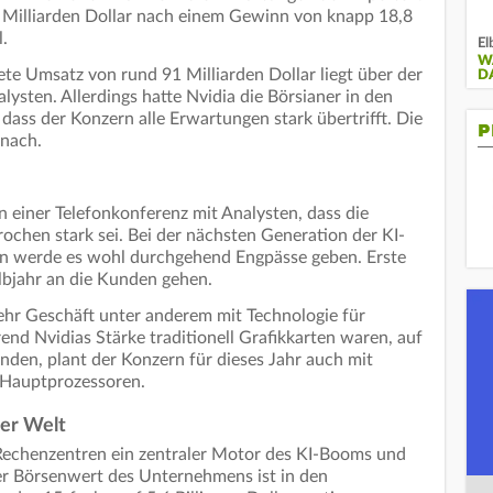
3 Milliarden Dollar nach einem Gewinn von knapp 18,8
l.
El
W
te Umsatz von rund 91 Milliarden Dollar liegt über der
D
ysten. Allerdings hatte Nvidia die Börsianer in den
ass der Konzern alle Erwartungen stark übertrifft. Die
P
 nach.
 einer Telefonkonferenz mit Analysten, dass die
chen stark sei. Bei der nächsten Generation der KI-
in werde es wohl durchgehend Engpässe geben. Erste
lbjahr an die Kunden gehen.
ehr Geschäft unter anderem mit Technologie für
d Nvidias Stärke traditionell Grafikkarten waren, auf
nden, plant der Konzern für dieses Jahr auch mit
i Hauptprozessoren.
er Welt
 Rechenzentren ein zentraler Motor des KI-Booms und
er Börsenwert des Unternehmens ist in den