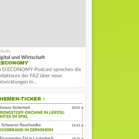
igital und Wirtschaft
:ECONOMY
m D:ECONOMY-Podcast sprechen die
edakteure der FAZ über neue
ntwicklungen in…
HEMEN-TICKER
Innere Sicherheit
20:01
PRENGSTOFF-DROHNE IN LEIPZIG:
MTEX IM SPIEL
Schwarze Rauchwolke
19:43
ROSSBRAND IN GERNSHEIM
Fassungslos-Tat in Lauterbach
19:25