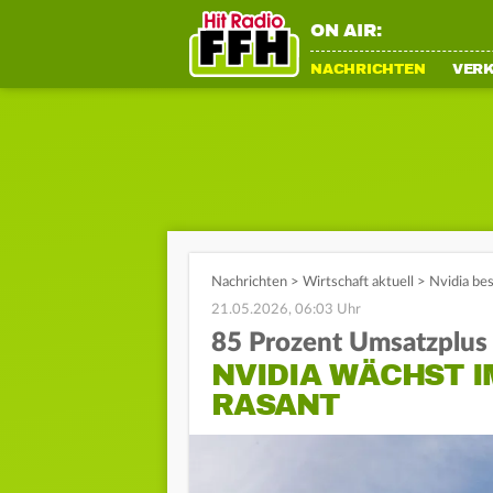
ON AIR:
NACHRICHTEN
VER
Nachrichten
>
Wirtschaft aktuell
>
Nvidia be
21.05.2026, 06:03 Uhr
85 Prozent Umsatzplus
NVIDIA WÄCHST I
RASANT