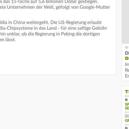
das 15-fache auf 5,6 Billionen Dollar gestiegen.
llste Unternehmen der Welt, gefolgt von Google-Mutter
vidia in China weitergeht. Die US-Regierung erlaubt
dia-Chipsysteme in das Land - für eine saftige Gebühr
hin unklar, ob die Regierung in Peking die dortigen
n lässt.
D
D
I
R
E
T
S
SE
G