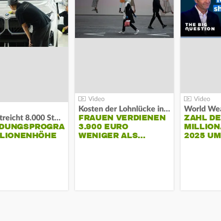
Kosten der Lohnlücke in der EU:
World Wea
FRAUEN VERDIENEN
ZAHL D
BMW streicht 8.000 Stellen:
NDUNGSPROGRAMM
3.900 EURO
MILLION
LLIONENHÖHE
WENIGER ALS…
2025 U