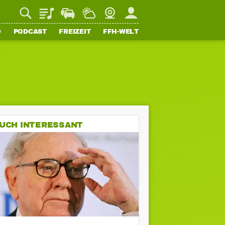
Playlist
Staupilot
Wetter
Webcam
Mein FFH
O
PODCAST
FREIZEIT
FFH-WELT
UCH INTERESSANT