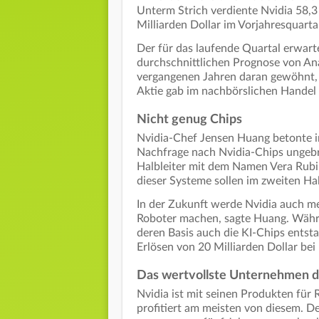
Unterm Strich verdiente Nvidia 58,
Milliarden Dollar im Vorjahresquarta
Der für das laufende Quartal erwarte
durchschnittlichen Prognose von Anal
vergangenen Jahren daran gewöhnt, d
Aktie gab im nachbörslichen Handel
Nicht genug Chips
Nvidia-Chef Jensen Huang betonte in
Nachfrage nach Nvidia-Chips ungebro
Halbleiter mit dem Namen Vera Rub
dieser Systeme sollen im zweiten Ha
In der Zukunft werde Nvidia auch m
Roboter machen, sagte Huang. Währen
deren Basis auch die KI-Chips entsta
Erlösen von 20 Milliarden Dollar be
Das wertvollste Unternehmen d
Nvidia ist mit seinen Produkten für
profitiert am meisten von diesem. D