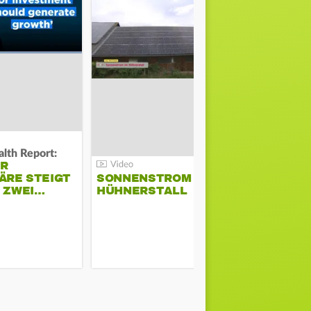
lth Report:
Unter Auflag
ER
EU ERLAU
ÄRE STEIGT
SONNENSTROM IM
PARAMOU
M ZWEI…
HÜHNERSTALL
GEPLANT