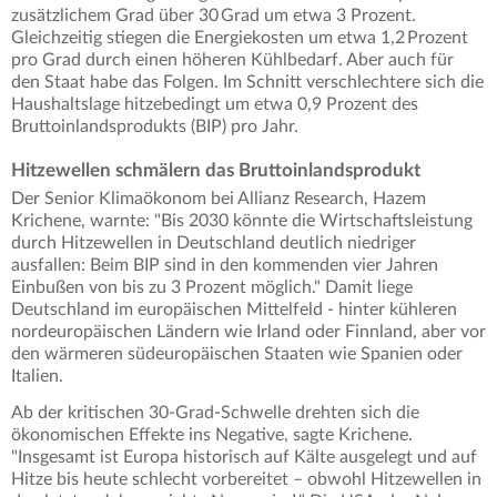
zusätzlichem Grad über 30 Grad um etwa 3 Prozent.
Gleichzeitig stiegen die Energiekosten um etwa 1,2 Prozent
pro Grad durch einen höheren Kühlbedarf. Aber auch für
den Staat habe das Folgen. Im Schnitt verschlechtere sich die
Haushaltslage hitzebedingt um etwa 0,9 Prozent des
Bruttoinlandsprodukts (BIP) pro Jahr.
Hitzewellen schmälern das Bruttoinlandsprodukt
Der Senior Klimaökonom bei Allianz Research, Hazem
Krichene, warnte: "Bis 2030 könnte die Wirtschaftsleistung
durch Hitzewellen in Deutschland deutlich niedriger
ausfallen: Beim BIP sind in den kommenden vier Jahren
Einbußen von bis zu 3 Prozent möglich." Damit liege
Deutschland im europäischen Mittelfeld - hinter kühleren
nordeuropäischen Ländern wie Irland oder Finnland, aber vor
den wärmeren südeuropäischen Staaten wie Spanien oder
Italien.
Ab der kritischen 30-Grad-Schwelle drehten sich die
ökonomischen Effekte ins Negative, sagte Krichene.
"Insgesamt ist Europa historisch auf Kälte ausgelegt und auf
Hitze bis heute schlecht vorbereitet – obwohl Hitzewellen in