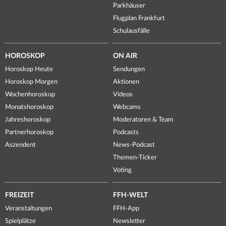
Parkhäuser
Flugplan Frankfurt
Schulausfälle
HOROSKOP
ON AIR
Horoskop Heute
Sendungen
Horoskop Morgen
Aktionen
Wochenhoroskop
Videos
Monatshoroskop
Webcams
Jahreshoroskop
Moderatoren & Team
Partnerhoroskop
Podcasts
Aszendent
News-Podcast
Themen-Ticker
Voting
FREIZEIT
FFH-WELT
Veranstaltungen
FFH-App
Spielplätze
Newsletter