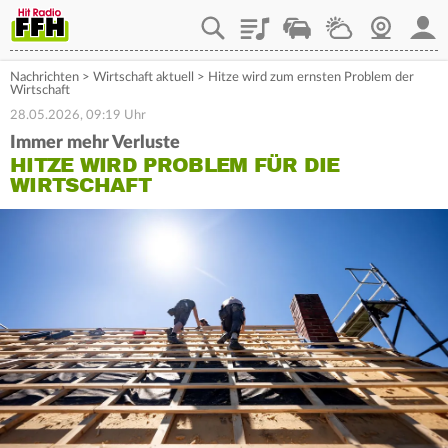
Playlist
Staupilot
Wetter
Webcam
Mein
Nachrichten
>
Wirtschaft aktuell
>
Hitze wird zum ernsten Problem der
Wirtschaft
28.05.2026, 09:19 Uhr
Immer mehr Verluste
HITZE WIRD PROBLEM FÜR DIE
WIRTSCHAFT