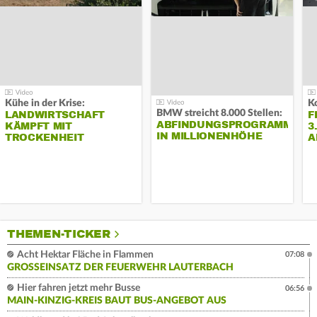
Kühe in der Krise:
BMW streicht 8.000 Stellen:
LANDWIRTSCHAFT
F
ABFINDUNGSPROGRAMM
KÄMPFT MIT
3
IN MILLIONENHÖHE
TROCKENHEIT
A
THEMEN-TICKER
Acht Hektar Fläche in Flammen
07:08
GROSSEINSATZ DER FEUERWEHR LAUTERBACH
Hier fahren jetzt mehr Busse
06:56
MAIN-KINZIG-KREIS BAUT BUS-ANGEBOT AUS