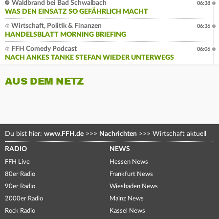
Waldbrand bei Bad Schwalbach
06:38
WAS DEN EINSATZ SO GEFÄHRLICH MACHT
Wirtschaft, Politik & Finanzen
06:36
HANDELSBLATT MORNING BRIEFING
FFH Comedy Podcast
06:06
NACH ANKES TANKE STEFAN WIEDER UNTERWEGS
AUS DEM NETZ
Du bist hier:
www.FFH.de
>>>
Nachrichten
>>>
Wirtschaft aktuell
RADIO
NEWS
FFH Live
Hessen News
80er Radio
Frankfurt News
90er Radio
Wiesbaden News
2000er Radio
Mainz News
Rock Radio
Kassel News