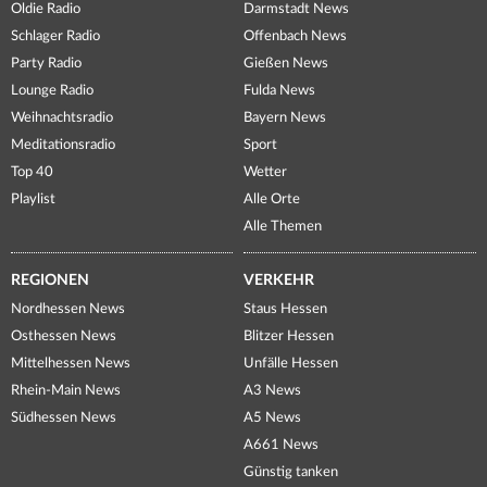
Oldie Radio
Darmstadt News
Schlager Radio
Offenbach News
Party Radio
Gießen News
Lounge Radio
Fulda News
Weihnachtsradio
Bayern News
Meditationsradio
Sport
Top 40
Wetter
Playlist
Alle Orte
Alle Themen
REGIONEN
VERKEHR
Nordhessen News
Staus Hessen
Osthessen News
Blitzer Hessen
Mittelhessen News
Unfälle Hessen
Rhein-Main News
A3 News
Südhessen News
A5 News
A661 News
Günstig tanken