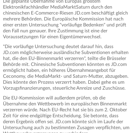
Die geplante Übernahme von Europas größtem
Elektronikfachhändler MediaMarktSaturn durch den
chinesischen E-Commerce-Riesen JD.com beschäftigt gleich
mehrere Behörden. Die Europäische Kommission hat nach
einer ersten Untersuchung "vorläufige Bedenken" und prüft
den Fall nun genauer. Ihre Zustimmung ist eine der
Voraussetzungen für einen Eigentümerwechsel.
"Die vorläufige Untersuchung deutet darauf hin, dass
JD.com möglicherweise ausländische Subventionen erhalten
hat, die den EU-Binnenmarkt verzerren", teilte die Brüsseler
Behörde mit. Chinesische Subventionen könnten es JD.com
ermöglicht haben, ein höheres Übernahmeangebot für
Ceconomy, die MediaMarkt- und Saturn-Mutter, abzugeben.
Dies könnte den Prozess verzerrt haben. Dabei gehe es um
Vorzugsfinanzierungen, steuerliche Anreize und Zuschüsse.
Die EU-Kommission will außerdem prüfen, ob die
Übernahme den Wettbewerb im europäischen Binnenmarkt
verzerren würde. Nach EU-Recht hat sie bis zum 2. Oktober
Zeit für eine endgültige Entscheidung. Sie betonte, dass
deren Ergebnis offen sei. JD.com könnte sich im Laufe der
Untersuchung auch zu bestimmten Zusagen verpflichten, um