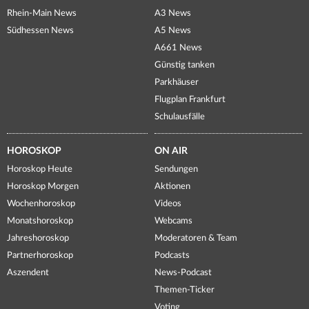
Rhein-Main News
A3 News
Südhessen News
A5 News
A661 News
Günstig tanken
Parkhäuser
Flugplan Frankfurt
Schulausfälle
HOROSKOP
ON AIR
Horoskop Heute
Sendungen
Horoskop Morgen
Aktionen
Wochenhoroskop
Videos
Monatshoroskop
Webcams
Jahreshoroskop
Moderatoren & Team
Partnerhoroskop
Podcasts
Aszendent
News-Podcast
Themen-Ticker
Voting