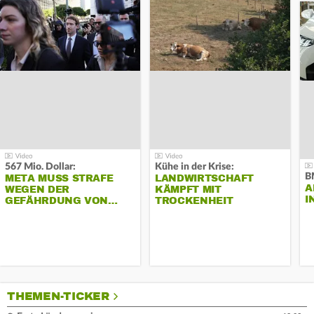
567 Mio. Dollar:
Kühe in der Krise:
B
META MUSS STRAFE
LANDWIRTSCHAFT
A
WEGEN DER
KÄMPFT MIT
I
GEFÄHRDUNG VON…
TROCKENHEIT
THEMEN-TICKER