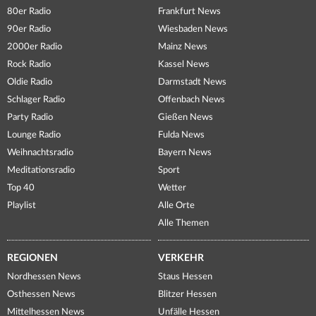
80er Radio
Frankfurt News
90er Radio
Wiesbaden News
2000er Radio
Mainz News
Rock Radio
Kassel News
Oldie Radio
Darmstadt News
Schlager Radio
Offenbach News
Party Radio
Gießen News
Lounge Radio
Fulda News
Weihnachtsradio
Bayern News
Meditationsradio
Sport
Top 40
Wetter
Playlist
Alle Orte
Alle Themen
REGIONEN
VERKEHR
Nordhessen News
Staus Hessen
Osthessen News
Blitzer Hessen
Mittelhessen News
Unfälle Hessen