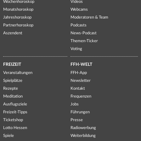
Wochenhoroskop
Videos
Monatshoroskop
Webcams
Jahreshoroskop
Moderatoren & Team
Partnerhoroskop
Podcasts
Aszendent
News-Podcast
Themen-Ticker
Voting
FREIZEIT
FFH-WELT
Veranstaltungen
FFH-App
Spielplätze
Newsletter
Rezepte
Kontakt
Meditation
Frequenzen
Ausflugsziele
Jobs
Freizeit-Tipps
Führungen
Ticketshop
Presse
Lotto Hessen
Radiowerbung
Spiele
Weiterbildung