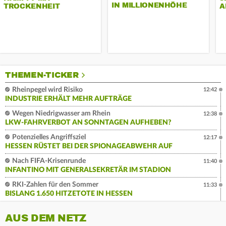
IN MILLIONENHÖHE
TROCKENHEIT
A
THEMEN-TICKER
Rheinpegel wird Risiko
12:42
INDUSTRIE ERHÄLT MEHR AUFTRÄGE
Wegen Niedrigwasser am Rhein
12:38
LKW-FAHRVERBOT AN SONNTAGEN AUFHEBEN?
Potenzielles Angriffsziel
12:17
HESSEN RÜSTET BEI DER SPIONAGEABWEHR AUF
Nach FIFA-Krisenrunde
11:40
INFANTINO MIT GENERALSEKRETÄR IM STADION
RKI-Zahlen für den Sommer
11:33
BISLANG 1.650 HITZETOTE IN HESSEN
AUS DEM NETZ