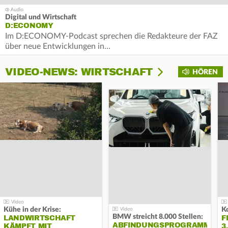
Digital und Wirtschaft
D:ECONOMY
Im D:ECONOMY-Podcast sprechen die Redakteure der FAZ
über neue Entwicklungen in…
VIDEO-NEWS: WIRTSCHAFT
HÖREN
Kühe in der Krise:
BMW streicht 8.000 Stellen:
LANDWIRTSCHAFT
F
ABFINDUNGSPROGRAMM
KÄMPFT MIT
3