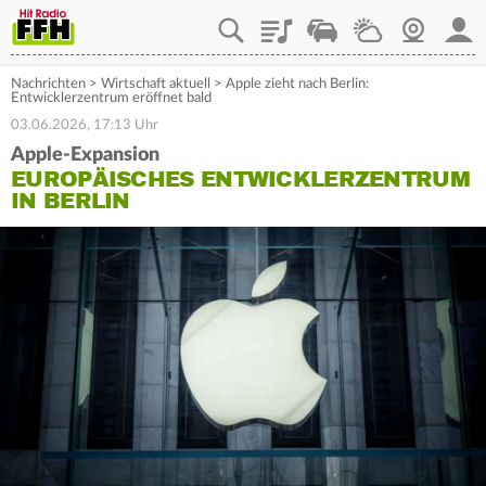
Playlist
Staupilot
Wetter
Webcam
Mein
Nachrichten
>
Wirtschaft aktuell
>
Apple zieht nach Berlin:
Entwicklerzentrum eröffnet bald
03.06.2026, 17:13 Uhr
Apple-Expansion
EUROPÄISCHES ENTWICKLERZENTRUM
IN BERLIN