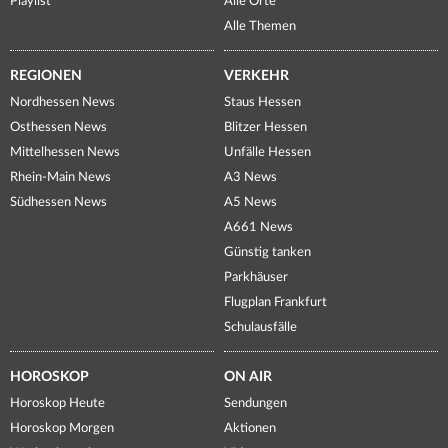
Playlist
Alle Orte
Alle Themen
REGIONEN
VERKEHR
Nordhessen News
Staus Hessen
Osthessen News
Blitzer Hessen
Mittelhessen News
Unfälle Hessen
Rhein-Main News
A3 News
Südhessen News
A5 News
A661 News
Günstig tanken
Parkhäuser
Flugplan Frankfurt
Schulausfälle
HOROSKOP
ON AIR
Horoskop Heute
Sendungen
Horoskop Morgen
Aktionen