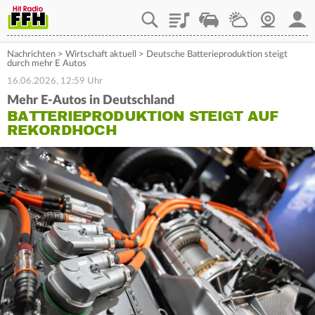
Playlist
Staupilot
Wetter
Webcam
Mein
Nachrichten
>
Wirtschaft aktuell
>
Deutsche Batterieproduktion steigt
durch mehr E Autos
16.06.2026, 12:59 Uhr
Mehr E-Autos in Deutschland
BATTERIEPRODUKTION STEIGT AUF
REKORDHOCH