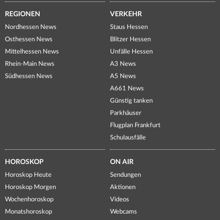
REGIONEN
VERKEHR
Nordhessen News
Staus Hessen
Osthessen News
Blitzer Hessen
Mittelhessen News
Unfälle Hessen
Rhein-Main News
A3 News
Südhessen News
A5 News
A661 News
Günstig tanken
Parkhäuser
Flugplan Frankfurt
Schulausfälle
HOROSKOP
ON AIR
Horoskop Heute
Sendungen
Horoskop Morgen
Aktionen
Wochenhoroskop
Videos
Monatshoroskop
Webcams