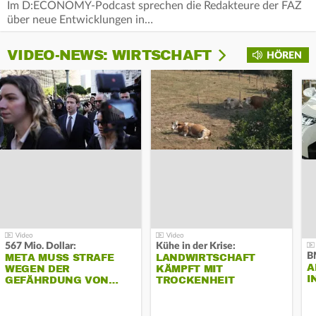
Im D:ECONOMY-Podcast sprechen die Redakteure der FAZ
über neue Entwicklungen in…
VIDEO-NEWS: WIRTSCHAFT
HÖREN
567 Mio. Dollar:
Kühe in der Krise:
B
META MUSS STRAFE
LANDWIRTSCHAFT
A
WEGEN DER
KÄMPFT MIT
I
GEFÄHRDUNG VON…
TROCKENHEIT