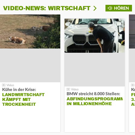
VIDEO-NEWS: WIRTSCHAFT
HÖREN
Kühe in der Krise:
BMW streicht 8.000 Stellen:
LANDWIRTSCHAFT
F
ABFINDUNGSPROGRAMM
KÄMPFT MIT
3
IN MILLIONENHÖHE
TROCKENHEIT
A