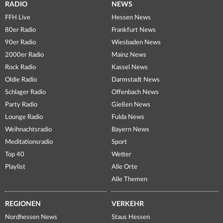
RADIO
NEWS
FFH Live
Hessen News
80er Radio
Frankfurt News
90er Radio
Wiesbaden News
2000er Radio
Mainz News
Rock Radio
Kassel News
Oldie Radio
Darmstadt News
Schlager Radio
Offenbach News
Party Radio
Gießen News
Lounge Radio
Fulda News
Weihnachtsradio
Bayern News
Meditationsradio
Sport
Top 40
Wetter
Playlist
Alle Orte
Alle Themen
REGIONEN
VERKEHR
Nordhessen News
Staus Hessen