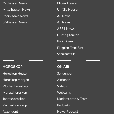
Osthessen News
Blitzer Hessen
Mittelhessen News
Unfälle Hessen
Rhein-Main News
A3 News
Südhessen News
A5 News
A661 News
Günstig tanken
Parkhäuser
Flugplan Frankfurt
Schulausfälle
HOROSKOP
ON AIR
Horoskop Heute
Sendungen
Horoskop Morgen
Aktionen
Wochenhoroskop
Videos
Monatshoroskop
Webcams
Jahreshoroskop
Moderatoren & Team
Partnerhoroskop
Podcasts
Aszendent
News-Podcast