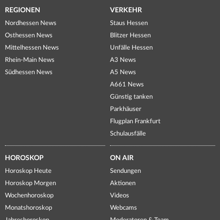
REGIONEN
VERKEHR
Nordhessen News
Staus Hessen
Osthessen News
Blitzer Hessen
Mittelhessen News
Unfälle Hessen
Rhein-Main News
A3 News
Südhessen News
A5 News
A661 News
Günstig tanken
Parkhäuser
Flugplan Frankfurt
Schulausfälle
HOROSKOP
ON AIR
Horoskop Heute
Sendungen
Horoskop Morgen
Aktionen
Wochenhoroskop
Videos
Monatshoroskop
Webcams