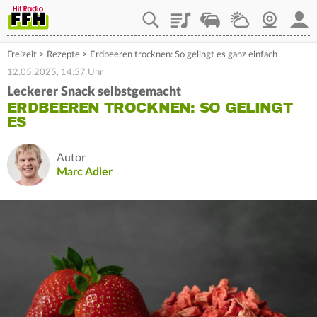
Playlist
Staupilot
Wetter
Webcam
Mein
Freizeit
>
Rezepte
>
Erdbeeren trocknen: So gelingt es ganz einfach
12.05.2025, 14:57 Uhr
Leckerer Snack selbstgemacht
ERDBEEREN TROCKNEN: SO GELINGT
ES
Autor
Marc Adler