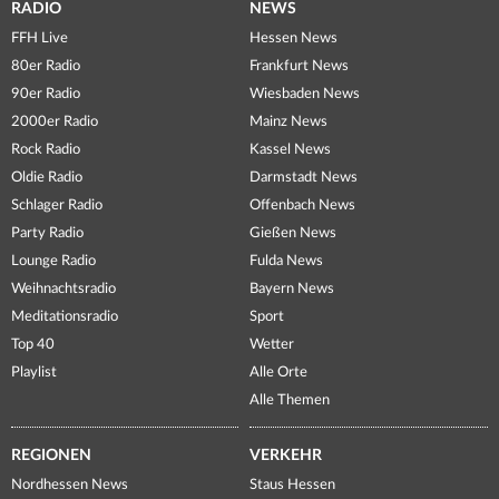
RADIO
NEWS
FFH Live
Hessen News
80er Radio
Frankfurt News
90er Radio
Wiesbaden News
2000er Radio
Mainz News
Rock Radio
Kassel News
Oldie Radio
Darmstadt News
Schlager Radio
Offenbach News
Party Radio
Gießen News
Lounge Radio
Fulda News
Weihnachtsradio
Bayern News
Meditationsradio
Sport
Top 40
Wetter
Playlist
Alle Orte
Alle Themen
REGIONEN
VERKEHR
Nordhessen News
Staus Hessen