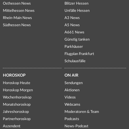
Osthessen News
Blitzer Hessen
Mittelhessen News
Unfälle Hessen
Rhein-Main News
A3 News
Südhessen News
A5 News
A661 News
Günstig tanken
Parkhäuser
Flugplan Frankfurt
Schulausfälle
HOROSKOP
ON AIR
Horoskop Heute
Sendungen
Horoskop Morgen
Aktionen
Wochenhoroskop
Videos
Monatshoroskop
Webcams
Jahreshoroskop
Moderatoren & Team
Partnerhoroskop
Podcasts
Aszendent
News-Podcast