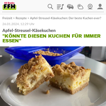
Playlist
Staupilot
Wetter
Webcam
Mein
Freizeit
>
Rezepte
>
Apfel-Streusel-Käsekuchen: Der beste Kuchen ever?
26.01.2024, 12:29 Uhr
Apfel-Streusel-Käsekuchen
"KÖNNTE DIESEN KUCHEN FÜR IMMER
ESSEN"