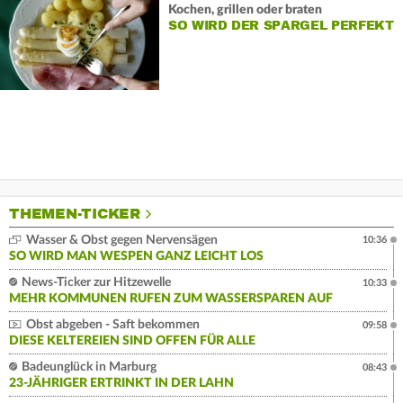
Kochen, grillen oder braten
SO WIRD DER SPARGEL PERFEKT
THEMEN-TICKER
Wasser & Obst gegen Nervensägen
10:36
SO WIRD MAN WESPEN GANZ LEICHT LOS
News-Ticker zur Hitzewelle
10:33
MEHR KOMMUNEN RUFEN ZUM WASSERSPAREN AUF
Obst abgeben - Saft bekommen
09:58
DIESE KELTEREIEN SIND OFFEN FÜR ALLE
Badeunglück in Marburg
08:43
23-JÄHRIGER ERTRINKT IN DER LAHN