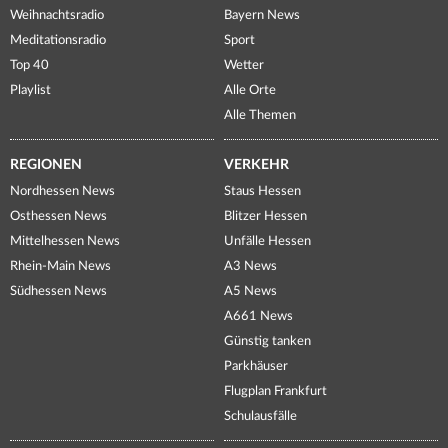
Weihnachtsradio
Bayern News
Meditationsradio
Sport
Top 40
Wetter
Playlist
Alle Orte
Alle Themen
REGIONEN
VERKEHR
Nordhessen News
Staus Hessen
Osthessen News
Blitzer Hessen
Mittelhessen News
Unfälle Hessen
Rhein-Main News
A3 News
Südhessen News
A5 News
A661 News
Günstig tanken
Parkhäuser
Flugplan Frankfurt
Schulausfälle