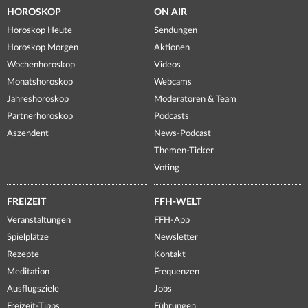
HOROSKOP
ON AIR
Horoskop Heute
Sendungen
Horoskop Morgen
Aktionen
Wochenhoroskop
Videos
Monatshoroskop
Webcams
Jahreshoroskop
Moderatoren & Team
Partnerhoroskop
Podcasts
Aszendent
News-Podcast
Themen-Ticker
Voting
FREIZEIT
FFH-WELT
Veranstaltungen
FFH-App
Spielplätze
Newsletter
Rezepte
Kontakt
Meditation
Frequenzen
Ausflugsziele
Jobs
Freizeit-Tipps
Führungen