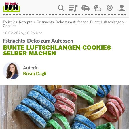
Playlist
Staupilot
Wetter
Webcam
Mein
Freizeit
>
Rezepte
>
Fastnachts-Deko zum Aufessen: Bunte Luftschlangen-
Cookies
10.02.2026, 10:26 Uhr
Fstnachts-Deko zum Aufessen
BUNTE LUFTSCHLANGEN-COOKIES
SELBER MACHEN
Autorin
Büsra Dagli