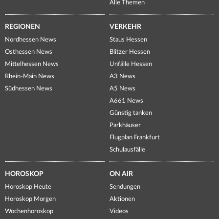
Alle Themen
REGIONEN
VERKEHR
Nordhessen News
Staus Hessen
Osthessen News
Blitzer Hessen
Mittelhessen News
Unfälle Hessen
Rhein-Main News
A3 News
Südhessen News
A5 News
A661 News
Günstig tanken
Parkhäuser
Flugplan Frankfurt
Schulausfälle
HOROSKOP
ON AIR
Horoskop Heute
Sendungen
Horoskop Morgen
Aktionen
Wochenhoroskop
Videos