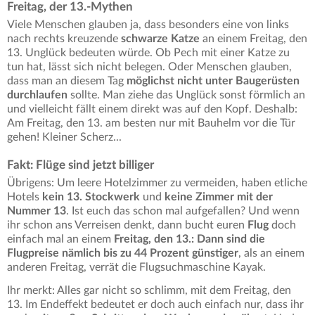
Freitag, der 13.-Mythen
Viele Menschen glauben ja, dass besonders eine von links
nach rechts kreuzende
schwarze Katze
an einem Freitag, den
13. Unglück bedeuten würde. Ob Pech mit einer Katze zu
tun hat, lässt sich nicht belegen. Oder Menschen glauben,
dass man an diesem Tag
möglichst nicht unter Baugerüsten
durchlaufen
sollte. Man ziehe das Unglück sonst förmlich an
und vielleicht fällt einem direkt was auf den Kopf. Deshalb:
Am Freitag, den 13. am besten nur mit Bauhelm vor die Tür
gehen! Kleiner Scherz...
Fakt: Flüge sind jetzt billiger
Übrigens: Um leere Hotelzimmer zu vermeiden, haben etliche
Hotels
kein 13. Stockwerk
und
keine Zimmer mit der
Nummer 13
. Ist euch das schon mal aufgefallen? Und wenn
ihr schon ans Verreisen denkt, dann bucht euren
Flug
doch
einfach mal an einem
Freitag, den 13.: Dann sind die
Flugpreise nämlich bis zu 44 Prozent günstiger
, als an einem
anderen Freitag, verrät die Flugsuchmaschine Kayak.
Ihr merkt: Alles gar nicht so schlimm, mit dem Freitag, den
13. Im Endeffekt bedeutet er doch auch einfach nur, dass ihr