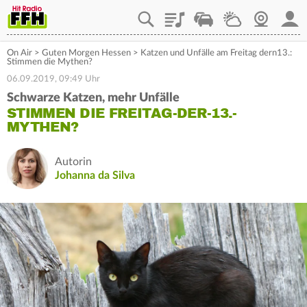
Playlist
Staupilot
Wetter
Webcam
Mein
On Air
>
Guten Morgen Hessen
>
Katzen und Unfälle am Freitag dern13.:
Stimmen die Mythen?
06.09.2019, 09:49 Uhr
Schwarze Katzen, mehr Unfälle
STIMMEN DIE FREITAG-DER-13.-
MYTHEN?
Autorin
Johanna da Silva