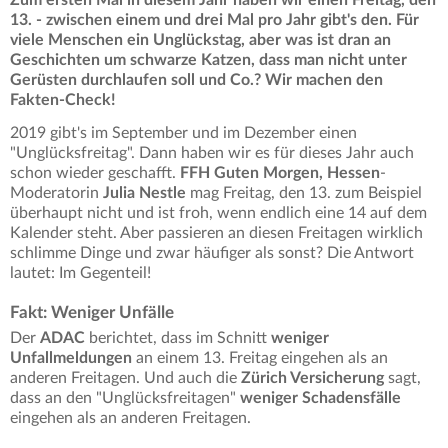
Zum ersten Mal in diesem Jahr haben wir einen Freitag, den
13. - zwischen einem und drei Mal pro Jahr gibt's den. Für
viele Menschen ein Unglückstag, aber was ist dran an
Geschichten um schwarze Katzen, dass man nicht unter
Gerüsten durchlaufen soll und Co.? Wir machen den
Fakten-Check!
2019 gibt's im September und im Dezember einen
"Unglücksfreitag". Dann haben wir es für dieses Jahr auch
schon wieder geschafft.
FFH Guten Morgen, Hessen
-
Moderatorin
Julia Nestle
mag Freitag, den 13. zum Beispiel
überhaupt nicht und ist froh, wenn endlich eine 14 auf dem
Kalender steht. Aber passieren an diesen Freitagen wirklich
schlimme Dinge und zwar häufiger als sonst? Die Antwort
lautet: Im Gegenteil!
Fakt: Weniger Unfälle
Der
ADAC
berichtet, dass im Schnitt
weniger
Unfallmeldungen
an einem 13. Freitag eingehen als an
anderen Freitagen. Und auch die
Zürich Versicherung
sagt,
dass an den "Unglücksfreitagen"
weniger Schadensfälle
eingehen als an anderen Freitagen.