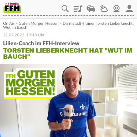
Playlist
Staupilot
Wetter
Webcam
Mein
On Air
>
Guten Morgen Hessen
>
Darmstadt-Trainer Torsten Lieberknecht:
Wut im Bauch
21.07.2022, 19:18 Uhr
Lilien-Coach im FFH-Interview
TORSTEN LIEBERKNECHT HAT "WUT IM
BAUCH"