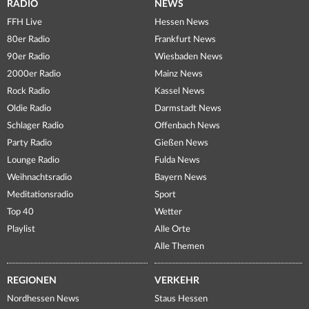
RADIO
NEWS
FFH Live
Hessen News
80er Radio
Frankfurt News
90er Radio
Wiesbaden News
2000er Radio
Mainz News
Rock Radio
Kassel News
Oldie Radio
Darmstadt News
Schlager Radio
Offenbach News
Party Radio
Gießen News
Lounge Radio
Fulda News
Weihnachtsradio
Bayern News
Meditationsradio
Sport
Top 40
Wetter
Playlist
Alle Orte
Alle Themen
REGIONEN
VERKEHR
Nordhessen News
Staus Hessen