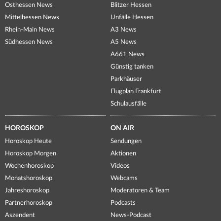
Osthessen News
Blitzer Hessen
Mittelhessen News
Unfälle Hessen
Rhein-Main News
A3 News
Südhessen News
A5 News
A661 News
Günstig tanken
Parkhäuser
Flugplan Frankfurt
Schulausfälle
HOROSKOP
ON AIR
Horoskop Heute
Sendungen
Horoskop Morgen
Aktionen
Wochenhoroskop
Videos
Monatshoroskop
Webcams
Jahreshoroskop
Moderatoren & Team
Partnerhoroskop
Podcasts
Aszendent
News-Podcast