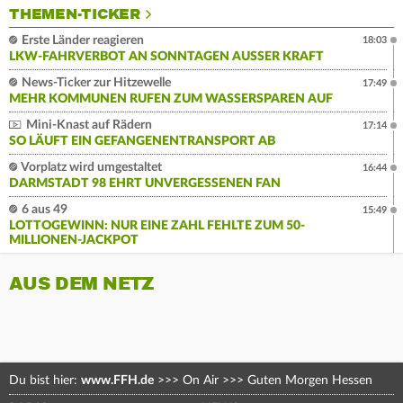
THEMEN-TICKER
Erste Länder reagieren
18:03
LKW-FAHRVERBOT AN SONNTAGEN AUSSER KRAFT
News-Ticker zur Hitzewelle
17:49
MEHR KOMMUNEN RUFEN ZUM WASSERSPAREN AUF
Mini-Knast auf Rädern
17:14
SO LÄUFT EIN GEFANGENENTRANSPORT AB
Vorplatz wird umgestaltet
16:44
DARMSTADT 98 EHRT UNVERGESSENEN FAN
6 aus 49
15:49
LOTTOGEWINN: NUR EINE ZAHL FEHLTE ZUM 50-
MILLIONEN-JACKPOT
AUS DEM NETZ
Du bist hier:
www.FFH.de
>>>
On Air
>>>
Guten Morgen Hessen