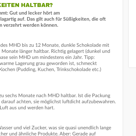
KEITEN HALTBAR?
mmt: Gut und lecker hört am
gartig auf. Das gilt auch für Süßigkeiten, die oft
um verzehrt werden können.
f des MHD bis zu 12 Monate, dunkle Schokolade mit
 Monate länger haltbar. Richtig gelagert (dunkel und
hase sein MHD um mindestens ein Jahr. Tipp:
u warme Lagerung grau geworden ist, schmeckt
Kochen (Pudding, Kuchen, Trinkschokolade etc.)
zu sechs Monate nach MHD haltbar. Ist die Packung
 darauf achten, sie möglichst luftdicht aufzubewahren.
uft aus und werden hart.
sser und viel Zucker, was sie quasi unendlich lange
scher und ähnliche Produkte. Aber: Gerade auf