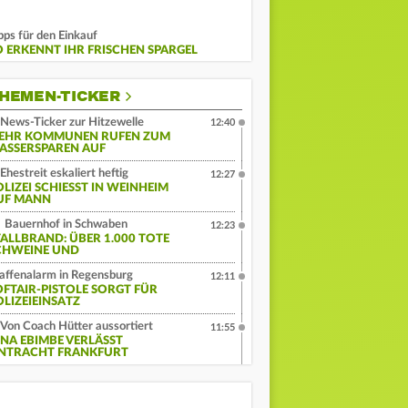
pps für den Einkauf
O ERKENNT IHR FRISCHEN SPARGEL
HEMEN-TICKER
News-Ticker zur Hitzewelle
12:40
EHR KOMMUNEN RUFEN ZUM
ASSERSPAREN AUF
Ehestreit eskaliert heftig
12:27
LIZEI SCHIESST IN WEINHEIM A
F MANN
Bauernhof in Schwaben
12:23
TALLBRAND: ÜBER 1.000 TOTE
CHWEINE UND
ffenalarm in Regensburg
12:11
OFTAIR-PISTOLE SORGT FÜR
OLIZEIEINSATZ
Von Coach Hütter aussortiert
11:55
INA EBIMBE VERLÄSST
INTRACHT FRANKFURT