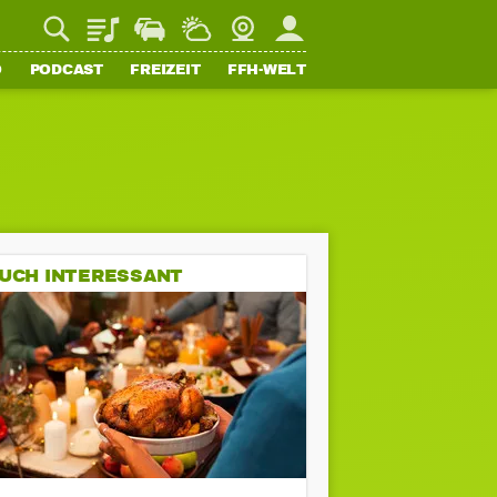
Playlist
Staupilot
Wetter
Webcam
Mein FFH
O
PODCAST
FREIZEIT
FFH-WELT
UCH INTERESSANT