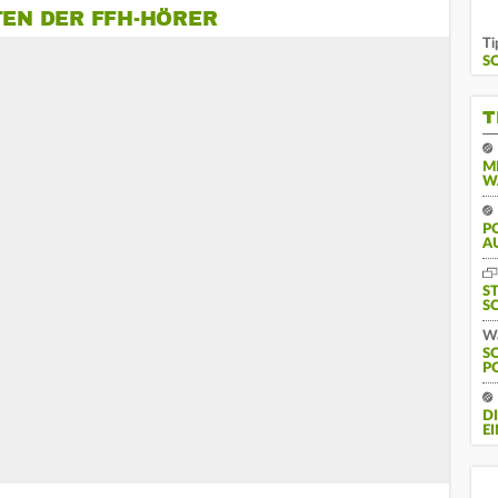
TEN DER FFH-HÖRER
Ti
S
T
M
W
PO
U
S
S
Wa
S
P
D
E