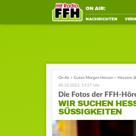
ON AIR:
NACHRICHTEN
VER
On Air
>
Guten Morgen Hessen
>
Hessens äl
30.10.2022, 13:57 Uhr
Die Fotos der FFH-Hör
WIR SUCHEN HES
SÜSSIGKEITEN