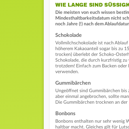
WIE LANGE SIND SÜSSIG
Die meisten von euch wissen besti
Mindesthaltbarkeitsdatum nicht schla
noch Jahre (!) nach dem Ablaufdat
Schokolade
Vollmilchschokolade ist nach Ablau
höherem Kakaoanteil sogar bis zu 15
trocken) überlebt der Schoko-Oster
Schokolade, die durch kurzfristig z
trotzdem! Einfach zum Backen oder 
verwenden.
Gummibärchen
Ungeöffnet sind Gummibärchen bis 
aber einmal angebrochen, sollte man
Die Gummibärchen trocknen an der L
Bonbons
Bonbons enthalten nur sehr wenig Wa
haltbar macht. Gleiches gilt für Lut