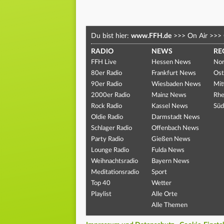
Du bist hier:
www.FFH.de
>>>
On Air
>>>
RADIO
NEWS
RE
FFH Live
Hessen News
Nor
80er Radio
Frankfurt News
Ost
90er Radio
Wiesbaden News
Mit
2000er Radio
Mainz News
Rhe
Rock Radio
Kassel News
Süd
Oldie Radio
Darmstadt News
Schlager Radio
Offenbach News
Party Radio
Gießen News
Lounge Radio
Fulda News
Weihnachtsradio
Bayern News
Meditationsradio
Sport
Top 40
Wetter
Playlist
Alle Orte
Alle Themen