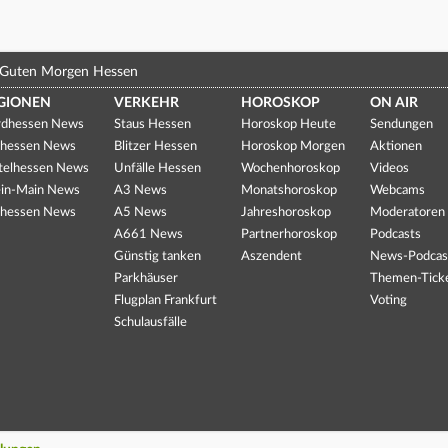
Guten Morgen Hessen
GIONEN
VERKEHR
HOROSKOP
ON AIR
dhessen News
Staus Hessen
Horoskop Heute
Sendungen
hessen News
Blitzer Hessen
Horoskop Morgen
Aktionen
telhessen News
Unfälle Hessen
Wochenhoroskop
Videos
in-Main News
A3 News
Monatshoroskop
Webcams
hessen News
A5 News
Jahreshoroskop
Moderatoren
A661 News
Partnerhoroskop
Podcasts
Günstig tanken
Aszendent
News-Podcas
Parkhäuser
Themen-Tick
Flugplan Frankfurt
Voting
Schulausfälle