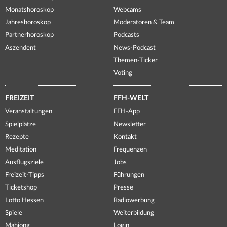
Monatshoroskop
Webcams
Jahreshoroskop
Moderatoren & Team
Partnerhoroskop
Podcasts
Aszendent
News-Podcast
Themen-Ticker
Voting
FREIZEIT
FFH-WELT
Veranstaltungen
FFH-App
Spielplätze
Newsletter
Rezepte
Kontakt
Meditation
Frequenzen
Ausflugsziele
Jobs
Freizeit-Tipps
Führungen
Ticketshop
Presse
Lotto Hessen
Radiowerbung
Spiele
Weiterbildung
Mahjong
Login