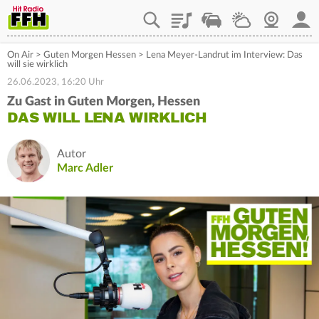
Playlist
Staupilot
Wetter
Webcam
Mein
On Air
>
Guten Morgen Hessen
>
Lena Meyer-Landrut im Interview: Das
will sie wirklich
26.06.2023, 16:20 Uhr
Zu Gast in Guten Morgen, Hessen
DAS WILL LENA WIRKLICH
Autor
Marc Adler