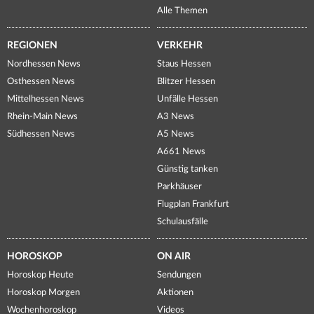
Alle Themen
REGIONEN
VERKEHR
Nordhessen News
Staus Hessen
Osthessen News
Blitzer Hessen
Mittelhessen News
Unfälle Hessen
Rhein-Main News
A3 News
Südhessen News
A5 News
A661 News
Günstig tanken
Parkhäuser
Flugplan Frankfurt
Schulausfälle
HOROSKOP
ON AIR
Horoskop Heute
Sendungen
Horoskop Morgen
Aktionen
Wochenhoroskop
Videos