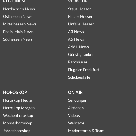
REGIONEN
VERKEHR
Nordhessen News
Staus Hessen
Osthessen News
Blitzer Hessen
Mittelhessen News
Unfälle Hessen
Rhein-Main News
A3 News
Südhessen News
A5 News
A661 News
Günstig tanken
Parkhäuser
Flugplan Frankfurt
Schulausfälle
HOROSKOP
ON AIR
Horoskop Heute
Sendungen
Horoskop Morgen
Aktionen
Wochenhoroskop
Videos
Monatshoroskop
Webcams
Jahreshoroskop
Moderatoren & Team