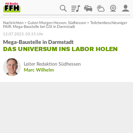
Playlist
Staupilot
Wetter
Webcam
Mein
Nachrichten
>
Guten Morgen Hessen
,
Südhessen
>
Teilchenbeschleuniger
FAIR: Mega-Baustelle bei GSI in Darmstadt
12.07.2023, 05:15 Uhr
Mega-Baustelle in Darmstadt
DAS UNIVERSUM INS LABOR HOLEN
Leiter Redaktion Südhessen
Marc Wilhelm